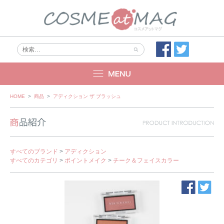
Skip
HOME
>
商品
>
アディクション ザ ブラッシュ
to
content
すべてのブランド
>
アディクション
すべてのカテゴリ
>
ポイントメイク
>
チーク＆フェイスカラー