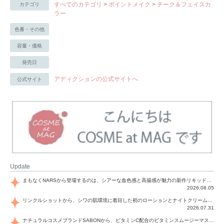
すべてのカテゴリ
>
ポイントメイク
>
チーク＆フェイスカ
カテゴリ
ラー
色番・その他
容量・価格
発売日
アディクションの公式サイトへ
公式サイト
Update
まもなくNARSから登場するのは、シアーな血色感と高揚感が魅力の新作リキッドブラッシュ「インセイシャブル リキッドブラッシュ」と、ゴールデンアワーに染まる空にインスピレーションを得た「アフターグロー リップシャイン」の新色！夏をハックして！
2026.08.05
リンクルショットから、シワの肌環境に着目した初のローションとナイトクリームが登場！デイリーケアで、シワ特有の肌環境を改善し、シワが目立たない肌へと導きます。
2026.07.31
ナチュラルコスメブランドSABONから、ビタミンC配合のビタミンスムージーマスク「ラディアンスマスク」と、ペパーミントにオーガニックハーブを凝縮したジェルの涼感トリートメント美容液「スカルプセラム リフレッシング」が登場！日々のデイリーケアで、過酷な猛暑で疲れた肌や頭皮をサポート、心地よくリフレッシュし、優しく肌を整えます。