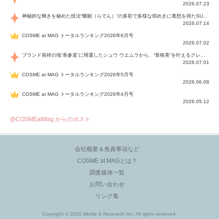
2026.07.23
神秘的な輝きを秘めた技法“螺鈿（らでん）”の多彩で多様な煌めきに着想を得たSUQQUの2026 秋 カラーコレクションから登場するのは、艶然と輝くアイシャドウや偏光パールを配したフェイスカラー、繊細なパールの煌めくネイル、そしてそれらを際立てる“朧げな艶”を秘めた新リクイドリップ「ブラー リクイド リップ」。強さを秘めたまろやかな洗練の表情に。
2026.07.14
COSME at MAG トータルランキング2026年6月号
2026.07.02
ブランド発祥の地“表参道”に帰還したシュウ ウエムラから、“骨格美“を叶えるクレヨンタイプのフェイスカラー「スカルプト クレヨン」と、ブランド初のリノベーションで進化した名品アイブロウ「ハード フォーミュラ ハード 10」が登場！
2026.07.01
COSME at MAG トータルランキング2026年5月号
2026.06.08
COSME at MAG トータルランキング2026年4月号
2026.05.12
@COSMEatMag からのポスト
会社概要＆免責事項など
COSME at MAGとは？
調査媒体一覧
お問い合わせ
リンク集
Copyright © 2026 Media & Research Inc. All rights reserved.