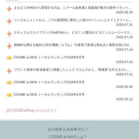
まもなくNARSから登場するのは、シアーな血色感と高揚感が魅力の新作リキッドブラッシュ「インセイシャブル リキッドブラッシュ」と、ゴールデンアワーに染まる空にインスピレーションを得た「アフターグロー リップシャイン」の新色！夏をハックして！
2026.08.05
リンクルショットから、シワの肌環境に着目した初のローションとナイトクリームが登場！デイリーケアで、シワ特有の肌環境を改善し、シワが目立たない肌へと導きます。
2026.07.31
ナチュラルコスメブランドSABONから、ビタミンC配合のビタミンスムージーマスク「ラディアンスマスク」と、ペパーミントにオーガニックハーブを凝縮したジェルの涼感トリートメント美容液「スカルプセラム リフレッシング」が登場！日々のデイリーケアで、過酷な猛暑で疲れた肌や頭皮をサポート、心地よくリフレッシュし、優しく肌を整えます。
2026.07.23
神秘的な輝きを秘めた技法“螺鈿（らでん）”の多彩で多様な煌めきに着想を得たSUQQUの2026 秋 カラーコレクションから登場するのは、艶然と輝くアイシャドウや偏光パールを配したフェイスカラー、繊細なパールの煌めくネイル、そしてそれらを際立てる“朧げな艶”を秘めた新リクイドリップ「ブラー リクイド リップ」。強さを秘めたまろやかな洗練の表情に。
2026.07.14
COSME at MAG トータルランキング2026年6月号
2026.07.02
ブランド発祥の地“表参道”に帰還したシュウ ウエムラから、“骨格美“を叶えるクレヨンタイプのフェイスカラー「スカルプト クレヨン」と、ブランド初のリノベーションで進化した名品アイブロウ「ハード フォーミュラ ハード 10」が登場！
2026.07.01
COSME at MAG トータルランキング2026年5月号
2026.06.08
COSME at MAG トータルランキング2026年4月号
2026.05.12
@COSMEatMag からのポスト
会社概要＆免責事項など
COSME at MAGとは？