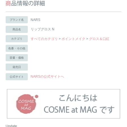
NARS
ブランド名
リップグロス N
商品名
すべてのカテゴリ
>
ポイントメイク
>
グロス＆口紅
カテゴリ
色番・その他
容量・価格
発売日
NARSの公式サイトへ
公式サイト
Update