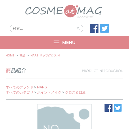
Skip
HOME
>
商品
>
NARS リップグロス N
to
content
すべてのブランド
>
NARS
すべてのカテゴリ
>
ポイントメイク
>
グロス＆口紅