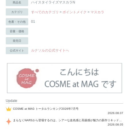
ハイスタイライズマスカラN
商品名
すべてのカテゴリ
>
ポイントメイク
>
マスカラ
カテゴリ
01
色番・その他
容量・価格
発売日
ルナソルの公式サイトへ
公式サイト
Update
COSME at MAG トータルランキング2026年7月号
2026.08.07
まもなくNARSから登場するのは、シアーな血色感と高揚感が魅力の新作リキッドブラッシュ「インセイシャブル リキッドブラッシュ」と、ゴールデンアワーに染まる空にインスピレーションを得た「アフターグロー リップシャイン」の新色！夏をハックして！
2026.08.05