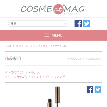
Skip
HOME
>
商品
>
ルナソル ハイスタイライズマスカラN
to
content
すべてのブランド
>
ルナソル
すべてのカテゴリ
>
ポイントメイク
>
マスカラ