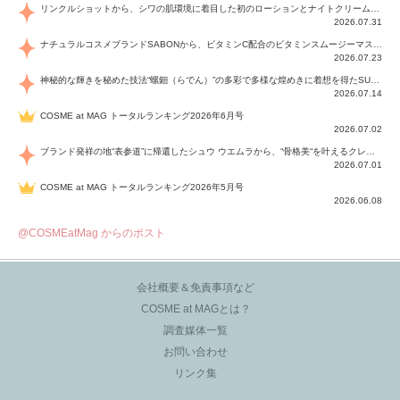
リンクルショットから、シワの肌環境に着目した初のローションとナイトクリームが登場！デイリーケアで、シワ特有の肌環境を改善し、シワが目立たない肌へと導きます。
2026.07.31
ナチュラルコスメブランドSABONから、ビタミンC配合のビタミンスムージーマスク「ラディアンスマスク」と、ペパーミントにオーガニックハーブを凝縮したジェルの涼感トリートメント美容液「スカルプセラム リフレッシング」が登場！日々のデイリーケアで、過酷な猛暑で疲れた肌や頭皮をサポート、心地よくリフレッシュし、優しく肌を整えます。
2026.07.23
神秘的な輝きを秘めた技法“螺鈿（らでん）”の多彩で多様な煌めきに着想を得たSUQQUの2026 秋 カラーコレクションから登場するのは、艶然と輝くアイシャドウや偏光パールを配したフェイスカラー、繊細なパールの煌めくネイル、そしてそれらを際立てる“朧げな艶”を秘めた新リクイドリップ「ブラー リクイド リップ」。強さを秘めたまろやかな洗練の表情に。
2026.07.14
COSME at MAG トータルランキング2026年6月号
2026.07.02
ブランド発祥の地“表参道”に帰還したシュウ ウエムラから、“骨格美“を叶えるクレヨンタイプのフェイスカラー「スカルプト クレヨン」と、ブランド初のリノベーションで進化した名品アイブロウ「ハード フォーミュラ ハード 10」が登場！
2026.07.01
COSME at MAG トータルランキング2026年5月号
2026.06.08
@COSMEatMag からのポスト
会社概要＆免責事項など
COSME at MAGとは？
調査媒体一覧
お問い合わせ
リンク集