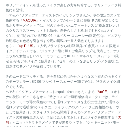
ホリデーアイテムを使ったメイクの楽しみ方を紹介する、ホリデーメイク特
集にも登場。
ヘア&メイクアップアーティストのイガリシノブさんが、冬の限定コスメで
指南する「
MAQUIA
」＜イガリシノブがシーン別に提案 冬の街が楽しくな
るホリデーメイク＞では、肩の力を抜いたエフォートレスな“横浜赤レンガ
のクリスマスマーケットをお散歩。自分らしさを格上げするXmasメイ
ク”に、使用されている#EX-06 マルベリー スムージー(限定色)は、ピュアな
透明感と血色感を引き出す今期の掲載の一番人気色でもあります。
さらに「
up PLUS
」＜人気ブランドから厳選! 渾身の1点買いコスメ 限定メ
イクアイテム＞でも、“ジュエリー級に輝くご褒美リップ”を代表して、ナチ
ュラルで女性らしいベリーカラーとして#EX-06 マルベリー スムージー(限
定色)がモデルメイクに使用され、“ゼリーのようなぷるリップ♡”を主役に、
自然体な冬メイクを提案しています。
冬のムードにマッチする、唇を自然に色づかせたような落ち着きのあるくす
みモーブカラー#EX-06 マルベリー スムージー(限定色)は、秋冬のメイク紹
介でも人気。
ヘア&メイクアップアーティストのpaku☆chanさんによる「
VoCE
」＜オト
ナの秋顔にピュアさをオン! “透けコスメ”で透明感倍増メイク＞では、ライ
ラック・モーヴ等の秋色の中でも濡れツヤコスメを主役に仕上げた“濡れる
透けツヤで透明感”のメイクに、ライラックのアイメイクと好相性のモーヴ
として使用され、スタイリストの石関靖子さんとヘア＆メイクアップアーテ
ィストの林由香里さんが、予定に合わせておしゃれとメイクを提案する「
美
的
」＜ニット×キラキラメイクで冬が来る♡＞でも、“シャギーニット×モー