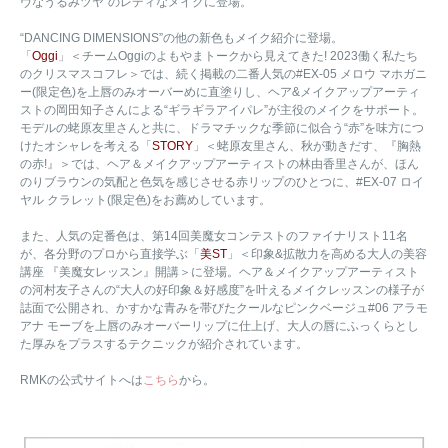
ヴなうるみツヤ”のレディなメイクに登場。
“DANCING DIMENSIONS”の他の新色もメイク紹介に登場。
「
Oggi
」＜チームOggiのよもやまトークから見えてきた! 2023働く私たち
のクリスマスコフレ＞では、続く掲載の二番人気の#EX-05 メロウ マホガニ
ー(限定色)を上唇のみオーバーめに直塗りし、ヘア&メイクアップアーティ
ストの岡田知子さんによる“ギラギラアイパレ”が主役のメイクをサポート。
モデルの蛯原友里さんと共に、ドラマチックな季節に似合う“赤”を味方につ
けたオシャレを考える「
STORY
」＜蛯原友里さん、秋が動きだす、『胸熱
の赤!』＞では、ヘア＆メイクアップアーティストの林由香里さんが、ほん
のりブラウンの気配と色気を感じさせる赤リップのひとつに、#EX-07 ロイ
ヤル クラレット(限定色)をお薦めしています。
また、人気の定番色は、第14回美魔女コンテストのファイナリスト11名
が、各分野のプロから直接学ぶ「
美ST
」＜印象&拡散力を高める大人の美容
講座 『美魔女レッスン』開講＞に登場。ヘア＆メイクアップアーティスト
の河村友子さんの“大人の好印象＆好感度”を叶えるメイクレッスンの様子が
誌面で公開され、かすかな青みを帯びたクールなピンクベージュ#06 アラモ
アナ モーブを上唇のみオーバーリップに仕上げ、大人の唇にふっくらとし
た厚みをプラスするテクニックが紹介されています。
RMKの公式サイトへは
こちら
から。