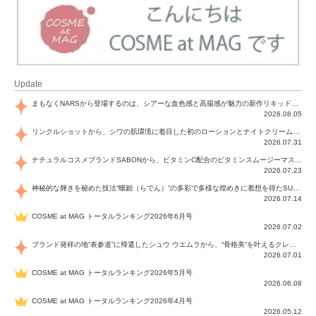
Update
まもなくNARSから登場するのは、シアーな血色感と高揚感が魅力の新作リキッドブラッシュ「インセイシャブル リキッドブラッシュ」と、ゴールデンアワーに染まる空にインスピレーションを得た「アフターグロー リップシャイン」の新色！夏をハックして！
2026.08.05
リンクルショットから、シワの肌環境に着目した初のローションとナイトクリームが登場！デイリーケアで、シワ特有の肌環境を改善し、シワが目立たない肌へと導きます。
2026.07.31
ナチュラルコスメブランドSABONから、ビタミンC配合のビタミンスムージーマスク「ラディアンスマスク」と、ペパーミントにオーガニックハーブを凝縮したジェルの涼感トリートメント美容液「スカルプセラム リフレッシング」が登場！日々のデイリーケアで、過酷な猛暑で疲れた肌や頭皮をサポート、心地よくリフレッシュし、優しく肌を整えます。
2026.07.23
神秘的な輝きを秘めた技法“螺鈿（らでん）”の多彩で多様な煌めきに着想を得たSUQQUの2026 秋 カラーコレクションから登場するのは、艶然と輝くアイシャドウや偏光パールを配したフェイスカラー、繊細なパールの煌めくネイル、そしてそれらを際立てる“朧げな艶”を秘めた新リクイドリップ「ブラー リクイド リップ」。強さを秘めたまろやかな洗練の表情に。
2026.07.14
COSME at MAG トータルランキング2026年6月号
2026.07.02
ブランド発祥の地“表参道”に帰還したシュウ ウエムラから、“骨格美“を叶えるクレヨンタイプのフェイスカラー「スカルプト クレヨン」と、ブランド初のリノベーションで進化した名品アイブロウ「ハード フォーミュラ ハード 10」が登場！
2026.07.01
COSME at MAG トータルランキング2026年5月号
2026.06.08
COSME at MAG トータルランキング2026年4月号
2026.05.12