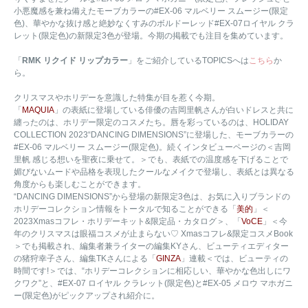
小悪魔感を兼ね備えたモーブカラーの#EX-06 マルベリー スムージー(限定
色)、華やかな抜け感と絶妙なくすみのボルドーレッド#EX-07ロイヤル クラ
レット(限定色)の新限定3色が登場。今期の掲載でも注目を集めています。
「
RMK リクイド リップカラー
」をご紹介しているTOPICSへは
こちら
か
ら。
クリスマスやホリデーを意識した特集が目を惹く今期。
「
MAQUIA
」の表紙に登場している俳優の吉岡里帆さんが白いドレスと共に
纏ったのは、ホリデー限定のコスメたち。唇を彩っているのは、HOLIDAY
COLLECTION 2023“DANCING DIMENSIONS”に登場した、モーブカラーの
#EX-06 マルベリー スムージー(限定色)。続くインタビューページの＜吉岡
里帆 感じる想いを聖夜に乗せて。＞でも、表紙での温度感を下げることで
媚びないムードや品格を表現したクールなメイクで登場し、表紙とは異なる
角度からも楽しむことができます。
“DANCING DIMENSIONS”から登場の新限定3色は、お気に入りブランドの
ホリデーコレクション情報をトータルで知ることができる「
美的
」＜
2023Xmasコフレ・ホリデーキット&限定品・カタログ＞、「
VoCE
」＜今
年のクリスマスは眼福コスメが止まらない♡ Xmasコフレ&限定コスメBook
＞でも掲載され、編集者兼ライターの編集KYさん、ビューティエディター
の猪狩幸子さん、編集TKさんによる「
GINZA
」連載＜では、ビューティの
時間です!＞では、“ホリデーコレクションに相応しい、華やかな色出しにワ
クワク”と、#EX-07 ロイヤル クラレット(限定色)と#EX-05 メロウ マホガニ
ー(限定色)がピックアップされ紹介に。