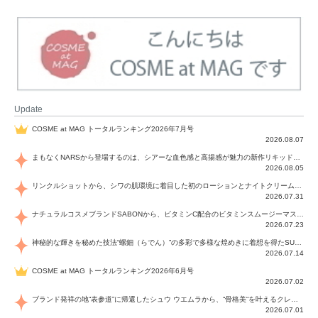
Update
COSME at MAG トータルランキング2026年7月号
2026.08.07
まもなくNARSから登場するのは、シアーな血色感と高揚感が魅力の新作リキッドブラッシュ「インセイシャブル リキッドブラッシュ」と、ゴールデンアワーに染まる空にインスピレーションを得た「アフターグロー リップシャイン」の新色！夏をハックして！
2026.08.05
リンクルショットから、シワの肌環境に着目した初のローションとナイトクリームが登場！デイリーケアで、シワ特有の肌環境を改善し、シワが目立たない肌へと導きます。
2026.07.31
ナチュラルコスメブランドSABONから、ビタミンC配合のビタミンスムージーマスク「ラディアンスマスク」と、ペパーミントにオーガニックハーブを凝縮したジェルの涼感トリートメント美容液「スカルプセラム リフレッシング」が登場！日々のデイリーケアで、過酷な猛暑で疲れた肌や頭皮をサポート、心地よくリフレッシュし、優しく肌を整えます。
2026.07.23
神秘的な輝きを秘めた技法“螺鈿（らでん）”の多彩で多様な煌めきに着想を得たSUQQUの2026 秋 カラーコレクションから登場するのは、艶然と輝くアイシャドウや偏光パールを配したフェイスカラー、繊細なパールの煌めくネイル、そしてそれらを際立てる“朧げな艶”を秘めた新リクイドリップ「ブラー リクイド リップ」。強さを秘めたまろやかな洗練の表情に。
2026.07.14
COSME at MAG トータルランキング2026年6月号
2026.07.02
ブランド発祥の地“表参道”に帰還したシュウ ウエムラから、“骨格美“を叶えるクレヨンタイプのフェイスカラー「スカルプト クレヨン」と、ブランド初のリノベーションで進化した名品アイブロウ「ハード フォーミュラ ハード 10」が登場！
2026.07.01