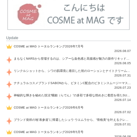
Update
COSME at MAG トータルランキング2026年7月号
2026.08.07
まもなくNARSから登場するのは、シアーな血色感と高揚感が魅力の新作リキッドブラッシュ「インセイシャブル リキッドブラッシュ」と、ゴールデンアワーに染まる空にインスピレーションを得た「アフターグロー リップシャイン」の新色！夏をハックして！
2026.08.05
リンクルショットから、シワの肌環境に着目した初のローションとナイトクリームが登場！デイリーケアで、シワ特有の肌環境を改善し、シワが目立たない肌へと導きます。
2026.07.31
ナチュラルコスメブランドSABONから、ビタミンC配合のビタミンスムージーマスク「ラディアンスマスク」と、ペパーミントにオーガニックハーブを凝縮したジェルの涼感トリートメント美容液「スカルプセラム リフレッシング」が登場！日々のデイリーケアで、過酷な猛暑で疲れた肌や頭皮をサポート、心地よくリフレッシュし、優しく肌を整えます。
2026.07.23
神秘的な輝きを秘めた技法“螺鈿（らでん）”の多彩で多様な煌めきに着想を得たSUQQUの2026 秋 カラーコレクションから登場するのは、艶然と輝くアイシャドウや偏光パールを配したフェイスカラー、繊細なパールの煌めくネイル、そしてそれらを際立てる“朧げな艶”を秘めた新リクイドリップ「ブラー リクイド リップ」。強さを秘めたまろやかな洗練の表情に。
2026.07.14
COSME at MAG トータルランキング2026年6月号
2026.07.02
ブランド発祥の地“表参道”に帰還したシュウ ウエムラから、“骨格美“を叶えるクレヨンタイプのフェイスカラー「スカルプト クレヨン」と、ブランド初のリノベーションで進化した名品アイブロウ「ハード フォーミュラ ハード 10」が登場！
2026.07.01
COSME at MAG トータルランキング2026年5月号
2026.06.08