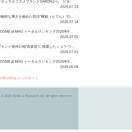
ナチュラルコスメブランドSABONから、ビタミンC配合のビタミンスムージーマスク「ラディアンスマスク」と、ペパーミントにオーガニックハーブを凝縮したジェルの涼感トリートメント美容液「スカルプセラム リフレッシング」が登場！日々のデイリーケアで、過酷な猛暑で疲れた肌や頭皮をサポート、心地よくリフレッシュし、優しく肌を整えます。
2026.07.23
神秘的な輝きを秘めた技法“螺鈿（らでん）”の多彩で多様な煌めきに着想を得たSUQQUの2026 秋 カラーコレクションから登場するのは、艶然と輝くアイシャドウや偏光パールを配したフェイスカラー、繊細なパールの煌めくネイル、そしてそれらを際立てる“朧げな艶”を秘めた新リクイドリップ「ブラー リクイド リップ」。強さを秘めたまろやかな洗練の表情に。
2026.07.14
COSME at MAG トータルランキング2026年6月号
2026.07.02
ブランド発祥の地“表参道”に帰還したシュウ ウエムラから、“骨格美“を叶えるクレヨンタイプのフェイスカラー「スカルプト クレヨン」と、ブランド初のリノベーションで進化した名品アイブロウ「ハード フォーミュラ ハード 10」が登場！
2026.07.01
COSME at MAG トータルランキング2026年5月号
2026.06.08
SMEatMag からのポスト
 © 2026 Media & Research Inc. All rights reserved.