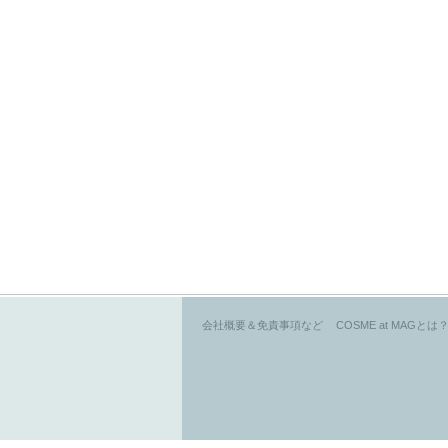
会社概要＆免責事項など
COSME at MAGとは