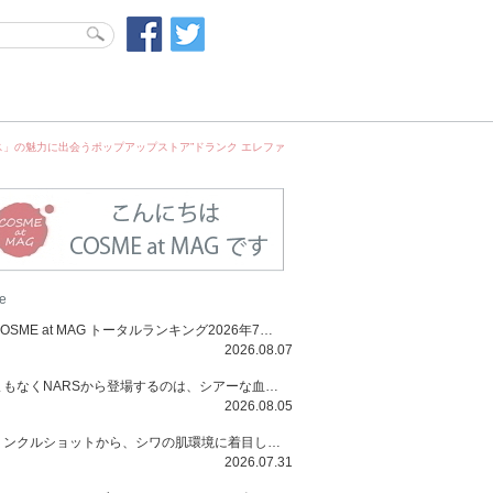
ス」の魅力に出会うポップアップストア”ドランク エレファ
e
COSME at MAG トータルランキング2026年7月号
2026.08.07
まもなくNARSから登場するのは、シアーな血色感と高揚感が魅力の新作リキッドブラッシュ「インセイシャブル リキッドブラッシュ」と、ゴールデンアワーに染まる空にインスピレーションを得た「アフターグロー リップシャイン」の新色！夏をハックして！
2026.08.05
リンクルショットから、シワの肌環境に着目した初のローションとナイトクリームが登場！デイリーケアで、シワ特有の肌環境を改善し、シワが目立たない肌へと導きます。
2026.07.31