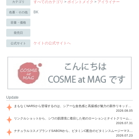
すべてのカテゴリ
>
ポイントメイク
>
アイライナー
カテゴリ
BK
色番・その他
容量・価格
発売日
ケイトの公式サイトへ
公式サイト
Update
まもなくNARSから登場するのは、シアーな血色感と高揚感が魅力の新作リキッドブラッシュ「インセイシャブル リキッドブラッシュ」と、ゴールデンアワーに染まる空にインスピレーションを得た「アフターグロー リップシャイン」の新色！夏をハックして！
2026.08.05
リンクルショットから、シワの肌環境に着目した初のローションとナイトクリームが登場！デイリーケアで、シワ特有の肌環境を改善し、シワが目立たない肌へと導きます。
2026.07.31
ナチュラルコスメブランドSABONから、ビタミンC配合のビタミンスムージーマスク「ラディアンスマスク」と、ペパーミントにオーガニックハーブを凝縮したジェルの涼感トリートメント美容液「スカルプセラム リフレッシング」が登場！日々のデイリーケアで、過酷な猛暑で疲れた肌や頭皮をサポート、心地よくリフレッシュし、優しく肌を整えます。
2026.07.23