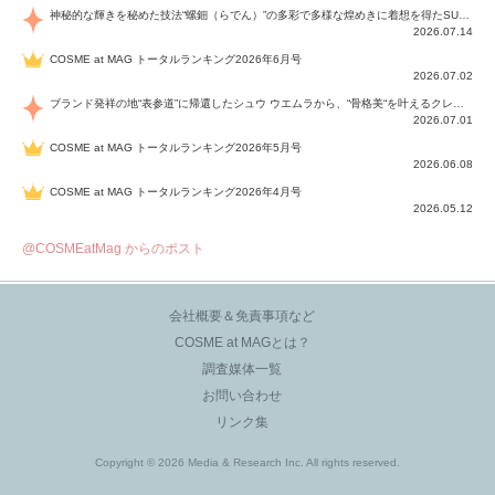
神秘的な輝きを秘めた技法“螺鈿（らでん）”の多彩で多様な煌めきに着想を得たSUQQUの2026 秋 カラーコレクションから登場するのは、艶然と輝くアイシャドウや偏光パールを配したフェイスカラー、繊細なパールの煌めくネイル、そしてそれらを際立てる“朧げな艶”を秘めた新リクイドリップ「ブラー リクイド リップ」。強さを秘めたまろやかな洗練の表情に。
2026.07.14
COSME at MAG トータルランキング2026年6月号
2026.07.02
ブランド発祥の地“表参道”に帰還したシュウ ウエムラから、“骨格美“を叶えるクレヨンタイプのフェイスカラー「スカルプト クレヨン」と、ブランド初のリノベーションで進化した名品アイブロウ「ハード フォーミュラ ハード 10」が登場！
2026.07.01
COSME at MAG トータルランキング2026年5月号
2026.06.08
COSME at MAG トータルランキング2026年4月号
2026.05.12
@COSMEatMag からのポスト
会社概要＆免責事項など
COSME at MAGとは？
調査媒体一覧
お問い合わせ
リンク集
Copyright © 2026 Media & Research Inc. All rights reserved.