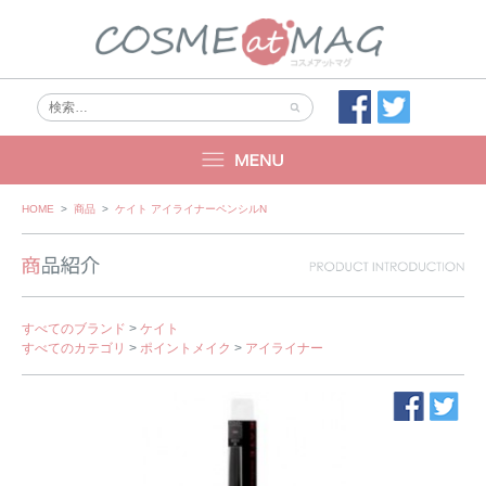
Skip
HOME
>
商品
>
ケイト アイライナーペンシルN
to
content
すべてのブランド
>
ケイト
すべてのカテゴリ
>
ポイントメイク
>
アイライナー