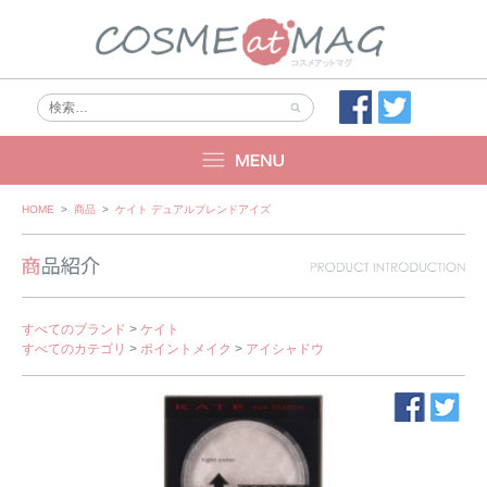
Skip
HOME
>
商品
>
ケイト デュアルブレンドアイズ
to
content
すべてのブランド
>
ケイト
すべてのカテゴリ
>
ポイントメイク
>
アイシャドウ