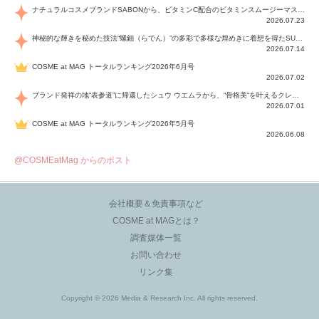
ナチュラルコスメブランドSABONから、ビタミンC配合のビタミンスムージーマスク「ラディアンスマスク」と、ペパーミントにオーガニックハーブを凝縮したジェルの涼感トリートメント美容液「スカルプセラム リフレッシング」が登場！日々のデイリーケアで、過酷な猛暑で疲れた肌や頭皮をサポート、心地よくリフレッシュし、優しく肌を整えます。
2026.07.23
神秘的な輝きを秘めた技法“螺鈿（らでん）”の多彩で多様な煌めきに着想を得たSUQQUの2026 秋 カラーコレクションから登場するのは、艶然と輝くアイシャドウや偏光パールを配したフェイスカラー、繊細なパールの煌めくネイル、そしてそれらを際立てる“朧げな艶”を秘めた新リクイドリップ「ブラー リクイド リップ」。強さを秘めたまろやかな洗練の表情に。
2026.07.14
COSME at MAG トータルランキング2026年6月号
2026.07.02
ブランド発祥の地“表参道”に帰還したシュウ ウエムラから、“骨格美“を叶えるクレヨンタイプのフェイスカラー「スカルプト クレヨン」と、ブランド初のリノベーションで進化した名品アイブロウ「ハード フォーミュラ ハード 10」が登場！
2026.07.01
COSME at MAG トータルランキング2026年5月号
2026.06.08
@COSMEatMag からのポスト
会社概要＆免責事項など
COSME at MAGとは？
調査媒体一覧
お問い合わせ
リンク集
Copyright © 2026 Media & Research Inc. All rights reserved.