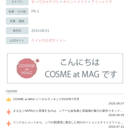
すべてのカテゴリ
>
ポイントメイク
>
アイシャドウ
カテゴリ
PK-1
色番・その他
容量・価格
2010.08.01
発売日
ケイトの公式サイトへ
公式サイト
Update
COSME at MAG トータルランキング2026年7月号
2026.08.07
まもなくNARSから登場するのは、シアーな血色感と高揚感が魅力の新作リキッドブラッシュ「インセイシャブル リキッドブラッシュ」と、ゴールデンアワーに染まる空にインスピレーションを得た「アフターグロー リップシャイン」の新色！夏をハックして！
2026.08.05
リンクルショットから、シワの肌環境に着目した初のローションとナイトクリームが登場！デイリーケアで、シワ特有の肌環境を改善し、シワが目立たない肌へと導きます。
2026.07.31