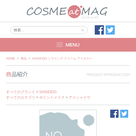
Skip
HOME
>
商品
>
SHISEIDO シマリング クリーム アイカラー
to
content
すべてのブランド
>
SHISEIDO
すべてのカテゴリ
>
ポイントメイク
>
アイシャドウ