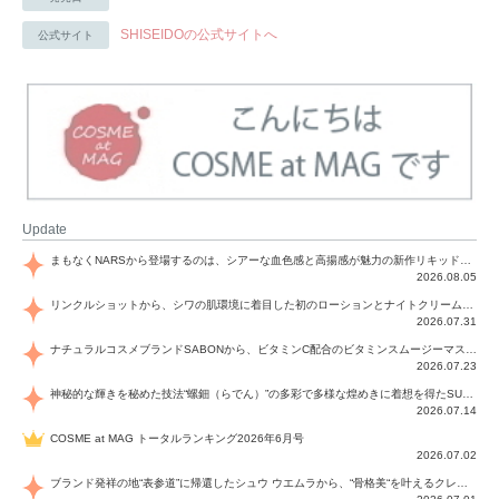
SHISEIDOの公式サイトへ
公式サイト
Update
まもなくNARSから登場するのは、シアーな血色感と高揚感が魅力の新作リキッドブラッシュ「インセイシャブル リキッドブラッシュ」と、ゴールデンアワーに染まる空にインスピレーションを得た「アフターグロー リップシャイン」の新色！夏をハックして！
2026.08.05
リンクルショットから、シワの肌環境に着目した初のローションとナイトクリームが登場！デイリーケアで、シワ特有の肌環境を改善し、シワが目立たない肌へと導きます。
2026.07.31
ナチュラルコスメブランドSABONから、ビタミンC配合のビタミンスムージーマスク「ラディアンスマスク」と、ペパーミントにオーガニックハーブを凝縮したジェルの涼感トリートメント美容液「スカルプセラム リフレッシング」が登場！日々のデイリーケアで、過酷な猛暑で疲れた肌や頭皮をサポート、心地よくリフレッシュし、優しく肌を整えます。
2026.07.23
神秘的な輝きを秘めた技法“螺鈿（らでん）”の多彩で多様な煌めきに着想を得たSUQQUの2026 秋 カラーコレクションから登場するのは、艶然と輝くアイシャドウや偏光パールを配したフェイスカラー、繊細なパールの煌めくネイル、そしてそれらを際立てる“朧げな艶”を秘めた新リクイドリップ「ブラー リクイド リップ」。強さを秘めたまろやかな洗練の表情に。
2026.07.14
COSME at MAG トータルランキング2026年6月号
2026.07.02
ブランド発祥の地“表参道”に帰還したシュウ ウエムラから、“骨格美“を叶えるクレヨンタイプのフェイスカラー「スカルプト クレヨン」と、ブランド初のリノベーションで進化した名品アイブロウ「ハード フォーミュラ ハード 10」が登場！