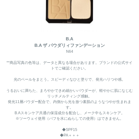
B.A
B.A ザ パウダリィファンデーション
N64
**商品写真の色等は、データと異なる場合があります。ブランドの公式サイ
トでご確認ください。
光のベールをまとう。スピーディなひと塗りで、発光ハリつや感。
うるおいに満ちた、まろやかできめ細かいパウダーが、軽やかに肌になじむ
リッチメルティング感触。
発光11層パウダー配合で、内側から光を放つ素肌のようなつやが生まれま
す。
B.Aスキンケア共通の保湿成分を配合し、メーク中もスキンケア。
※ツーウェイ使用（パフを水にぬらしての使用）はできません。
◆SPF15
◆PA＋＋＋