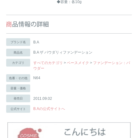
◆容量：各10g
B.A
ブランド名
B.A ザ パウダリィファンデーション
商品名
すべてのカテゴリ
>
ベースメイク
>
ファンデーション：パ
カテゴリ
ウダー
N64
色番・その他
容量・価格
2011.09.02
発売日
B.Aの公式サイトへ
公式サイト