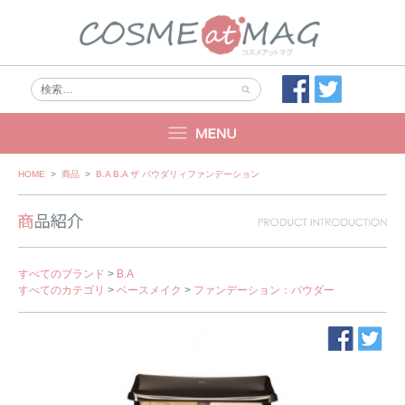
Skip
HOME
>
商品
>
B.A B.A ザ パウダリィファンデーション
to
content
すべてのブランド
>
B.A
すべてのカテゴリ
>
ベースメイク
>
ファンデーション：パウダー