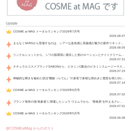
Update
COSME at MAG トータルランキング2026年7月号
2026.08.07
まもなくNARSから登場するのは、シアーな血色感と高揚感が魅力の新作リキッドブラッシュ「インセイシャブル リキッドブラッシュ」と、ゴールデンアワーに染まる空にインスピレーションを得た「アフターグロー リップシャイン」の新色！夏をハックして！
2026.08.05
リンクルショットから、シワの肌環境に着目した初のローションとナイトクリームが登場！デイリーケアで、シワ特有の肌環境を改善し、シワが目立たない肌へと導きます。
2026.07.31
ナチュラルコスメブランドSABONから、ビタミンC配合のビタミンスムージーマスク「ラディアンスマスク」と、ペパーミントにオーガニックハーブを凝縮したジェルの涼感トリートメント美容液「スカルプセラム リフレッシング」が登場！日々のデイリーケアで、過酷な猛暑で疲れた肌や頭皮をサポート、心地よくリフレッシュし、優しく肌を整えます。
2026.07.23
神秘的な輝きを秘めた技法“螺鈿（らでん）”の多彩で多様な煌めきに着想を得たSUQQUの2026 秋 カラーコレクションから登場するのは、艶然と輝くアイシャドウや偏光パールを配したフェイスカラー、繊細なパールの煌めくネイル、そしてそれらを際立てる“朧げな艶”を秘めた新リクイドリップ「ブラー リクイド リップ」。強さを秘めたまろやかな洗練の表情に。
2026.07.14
COSME at MAG トータルランキング2026年6月号
2026.07.02
ブランド発祥の地“表参道”に帰還したシュウ ウエムラから、“骨格美“を叶えるクレヨンタイプのフェイスカラー「スカルプト クレヨン」と、ブランド初のリノベーションで進化した名品アイブロウ「ハード フォーミュラ ハード 10」が登場！
2026.07.01
COSME at MAG トータルランキング2026年5月号
2026.06.08
@COSMEatMag からのポスト