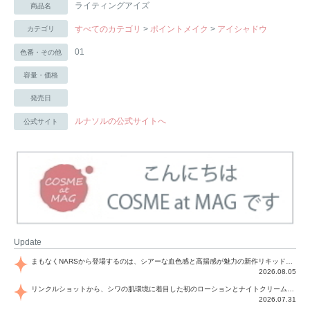
ライティングアイズ
商品名
すべてのカテゴリ
>
ポイントメイク
>
アイシャドウ
カテゴリ
01
色番・その他
容量・価格
発売日
ルナソルの公式サイトへ
公式サイト
Update
まもなくNARSから登場するのは、シアーな血色感と高揚感が魅力の新作リキッドブラッシュ「インセイシャブル リキッドブラッシュ」と、ゴールデンアワーに染まる空にインスピレーションを得た「アフターグロー リップシャイン」の新色！夏をハックして！
2026.08.05
リンクルショットから、シワの肌環境に着目した初のローションとナイトクリームが登場！デイリーケアで、シワ特有の肌環境を改善し、シワが目立たない肌へと導きます。
2026.07.31