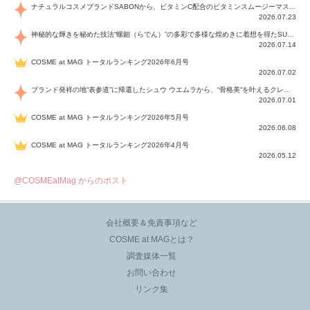
ナチュラルコスメブランドSABONから、ビタミンC配合のビタミンスムージーマスク「ラディアンスマスク」と、ペパーミントにオーガニックハーブを凝縮したジェルの涼感トリートメント美容液「スカルプセラム リフレッシング」が登場！日々のデイリーケアで、過酷な猛暑で疲れた肌や頭皮をサポート、心地よくリフレッシュし、優しく肌を整えます。
2026.07.23
神秘的な輝きを秘めた技法“螺鈿（らでん）”の多彩で多様な煌めきに着想を得たSUQQUの2026 秋 カラーコレクションから登場するのは、艶然と輝くアイシャドウや偏光パールを配したフェイスカラー、繊細なパールの煌めくネイル、そしてそれらを際立てる“朧げな艶”を秘めた新リクイドリップ「ブラー リクイド リップ」。強さを秘めたまろやかな洗練の表情に。
2026.07.14
COSME at MAG トータルランキング2026年6月号
2026.07.02
ブランド発祥の地“表参道”に帰還したシュウ ウエムラから、“骨格美“を叶えるクレヨンタイプのフェイスカラー「スカルプト クレヨン」と、ブランド初のリノベーションで進化した名品アイブロウ「ハード フォーミュラ ハード 10」が登場！
2026.07.01
COSME at MAG トータルランキング2026年5月号
2026.06.08
COSME at MAG トータルランキング2026年4月号
2026.05.12
@COSMEatMag からのポスト
会社概要＆免責事項など
COSME at MAGとは？
調査媒体一覧
お問い合わせ
リンク集