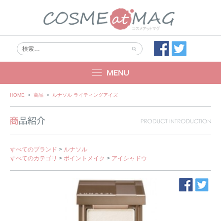
Skip
HOME
>
商品
>
ルナソル ライティングアイズ
to
content
すべてのブランド
>
ルナソル
すべてのカテゴリ
>
ポイントメイク
>
アイシャドウ