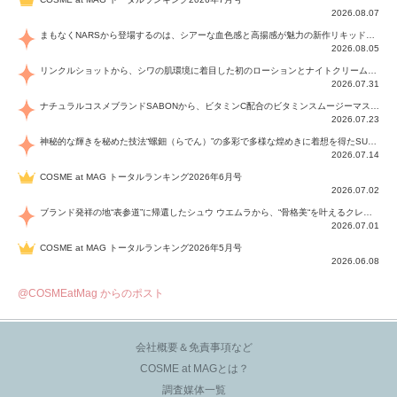
2026.08.07
まもなくNARSから登場するのは、シアーな血色感と高揚感が魅力の新作リキッドブラッシュ「インセイシャブル リキッドブラッシュ」と、ゴールデンアワーに染まる空にインスピレーションを得た「アフターグロー リップシャイン」の新色！夏をハックして！
2026.08.05
リンクルショットから、シワの肌環境に着目した初のローションとナイトクリームが登場！デイリーケアで、シワ特有の肌環境を改善し、シワが目立たない肌へと導きます。
2026.07.31
ナチュラルコスメブランドSABONから、ビタミンC配合のビタミンスムージーマスク「ラディアンスマスク」と、ペパーミントにオーガニックハーブを凝縮したジェルの涼感トリートメント美容液「スカルプセラム リフレッシング」が登場！日々のデイリーケアで、過酷な猛暑で疲れた肌や頭皮をサポート、心地よくリフレッシュし、優しく肌を整えます。
2026.07.23
神秘的な輝きを秘めた技法“螺鈿（らでん）”の多彩で多様な煌めきに着想を得たSUQQUの2026 秋 カラーコレクションから登場するのは、艶然と輝くアイシャドウや偏光パールを配したフェイスカラー、繊細なパールの煌めくネイル、そしてそれらを際立てる“朧げな艶”を秘めた新リクイドリップ「ブラー リクイド リップ」。強さを秘めたまろやかな洗練の表情に。
2026.07.14
COSME at MAG トータルランキング2026年6月号
2026.07.02
ブランド発祥の地“表参道”に帰還したシュウ ウエムラから、“骨格美“を叶えるクレヨンタイプのフェイスカラー「スカルプト クレヨン」と、ブランド初のリノベーションで進化した名品アイブロウ「ハード フォーミュラ ハード 10」が登場！
2026.07.01
COSME at MAG トータルランキング2026年5月号
2026.06.08
@COSMEatMag からのポスト
会社概要＆免責事項など
COSME at MAGとは？
調査媒体一覧