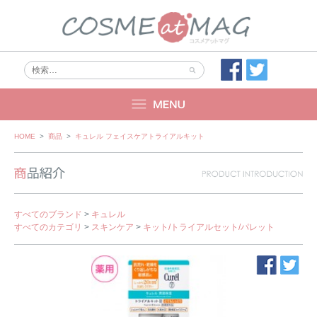
Skip
HOME
>
商品
>
キュレル フェイスケアトライアルキット
to
content
すべてのブランド
>
キュレル
すべてのカテゴリ
>
スキンケア
>
キット/トライアルセット/パレット