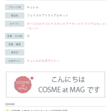
キュレル
ブランド名
フェイスケアトライアルキット
商品名
すべてのカテゴリ
>
スキンケア
>
キット/トライアルセット/
カテゴリ
パレット
Ⅲ
色番・その他
容量・価格
発売日
キュレルの公式サイトへ
公式サイト
Update
COSME at MAG トータルランキング2026年7月号