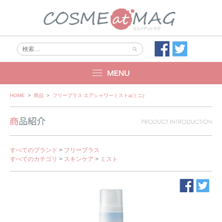
Skip
HOME
>
商品
>
フリープラス エアシャワーミストa(ミニ)
to
content
すべてのブランド
>
フリープラス
すべてのカテゴリ
>
スキンケア
>
ミスト