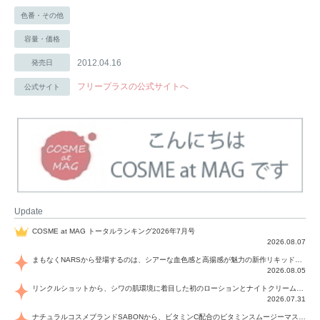
色番・その他
容量・価格
2012.04.16
発売日
フリープラスの公式サイトへ
公式サイト
Update
COSME at MAG トータルランキング2026年7月号
2026.08.07
まもなくNARSから登場するのは、シアーな血色感と高揚感が魅力の新作リキッドブラッシュ「インセイシャブル リキッドブラッシュ」と、ゴールデンアワーに染まる空にインスピレーションを得た「アフターグロー リップシャイン」の新色！夏をハックして！
2026.08.05
リンクルショットから、シワの肌環境に着目した初のローションとナイトクリームが登場！デイリーケアで、シワ特有の肌環境を改善し、シワが目立たない肌へと導きます。
2026.07.31
ナチュラルコスメブランドSABONから、ビタミンC配合のビタミンスムージーマスク「ラディアンスマスク」と、ペパーミントにオーガニックハーブを凝縮したジェルの涼感トリートメント美容液「スカルプセラム リフレッシング」が登場！日々のデイリーケアで、過酷な猛暑で疲れた肌や頭皮をサポート、心地よくリフレッシュし、優しく肌を整えます。