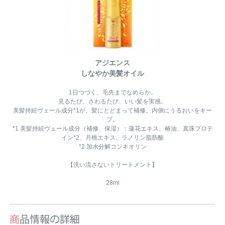
アジエンス
しなやか美髪オイル
1日つづく、毛先までなめらか。
見るたび、さわるたび、いい髪を実感。
美髪持続ヴェール成分*1が、髪にとどまって補修。内側にうるおいをキー
プ。
*1 美髪持続ヴェール成分（補修、保湿）：蓮花エキス、椿油、真珠プロテ
イン*2、月桃エキス、ラノリン脂肪酸
*2 加水分解コンキオリン
【洗い流さないトリートメント】
28ml