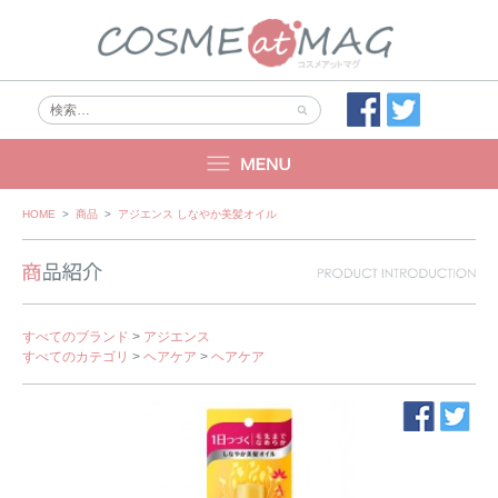
Skip
HOME
>
商品
>
アジエンス しなやか美髪オイル
to
content
すべてのブランド
>
アジエンス
すべてのカテゴリ
>
ヘアケア
>
ヘアケア