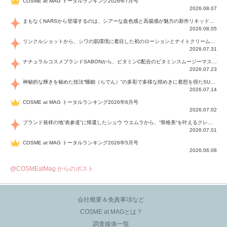
COSME at MAG トータルランキング2026年7月号
2026.08.07
まもなくNARSから登場するのは、シアーな血色感と高揚感が魅力の新作リキッドブラッシュ「インセイシャブル リキッドブラッシュ」と、ゴールデンアワーに染まる空にインスピレーションを得た「アフターグロー リップシャイン」の新色！夏をハックして！
2026.08.05
リンクルショットから、シワの肌環境に着目した初のローションとナイトクリームが登場！デイリーケアで、シワ特有の肌環境を改善し、シワが目立たない肌へと導きます。
2026.07.31
ナチュラルコスメブランドSABONから、ビタミンC配合のビタミンスムージーマスク「ラディアンスマスク」と、ペパーミントにオーガニックハーブを凝縮したジェルの涼感トリートメント美容液「スカルプセラム リフレッシング」が登場！日々のデイリーケアで、過酷な猛暑で疲れた肌や頭皮をサポート、心地よくリフレッシュし、優しく肌を整えます。
2026.07.23
神秘的な輝きを秘めた技法“螺鈿（らでん）”の多彩で多様な煌めきに着想を得たSUQQUの2026 秋 カラーコレクションから登場するのは、艶然と輝くアイシャドウや偏光パールを配したフェイスカラー、繊細なパールの煌めくネイル、そしてそれらを際立てる“朧げな艶”を秘めた新リクイドリップ「ブラー リクイド リップ」。強さを秘めたまろやかな洗練の表情に。
2026.07.14
COSME at MAG トータルランキング2026年6月号
2026.07.02
ブランド発祥の地“表参道”に帰還したシュウ ウエムラから、“骨格美“を叶えるクレヨンタイプのフェイスカラー「スカルプト クレヨン」と、ブランド初のリノベーションで進化した名品アイブロウ「ハード フォーミュラ ハード 10」が登場！
2026.07.01
COSME at MAG トータルランキング2026年5月号
2026.06.08
@COSMEatMag からのポスト
会社概要＆免責事項など
COSME at MAGとは？
調査媒体一覧