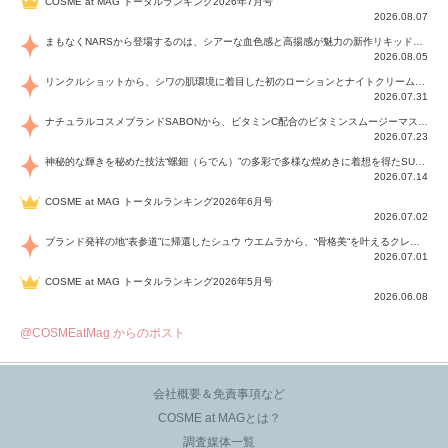
COSME at MAG トータルランキング2026年7月号
2026.08.07
まもなくNARSから登場するのは、シアーな血色感と高揚感が魅力の新作リキッドブラッシュ「インセイシャブル リキッドブラッシュ」と、ゴールデンアワーに染まる空にインスピレーションを得た「アフターグロー リップシャイン」の新色！夏をハックして！
2026.08.05
リンクルショットから、シワの肌環境に着目した初のローションとナイトクリームが登場！デイリーケアで、シワ特有の肌環境を改善し、シワが目立たない肌へと導きます。
2026.07.31
ナチュラルコスメブランドSABONから、ビタミンC配合のビタミンスムージーマスク「ラディアンスマスク」と、ペパーミントにオーガニックハーブを凝縮したジェルの涼感トリートメント美容液「スカルプセラム リフレッシング」が登場！日々のデイリーケアで、過酷な猛暑で疲れた肌や頭皮をサポート、心地よくリフレッシュし、優しく肌を整えます。
2026.07.23
神秘的な輝きを秘めた技法“螺鈿（らでん）”の多彩で多様な煌めきに着想を得たSUQQUの2026 秋 カラーコレクションから登場するのは、艶然と輝くアイシャドウや偏光パールを配したフェイスカラー、繊細なパールの煌めくネイル、そしてそれらを際立てる“朧げな艶”を秘めた新リクイドリップ「ブラー リクイド リップ」。強さを秘めたまろやかな洗練の表情に。
2026.07.14
COSME at MAG トータルランキング2026年6月号
2026.07.02
ブランド発祥の地“表参道”に帰還したシュウ ウエムラから、“骨格美“を叶えるクレヨンタイプのフェイスカラー「スカルプト クレヨン」と、ブランド初のリノベーションで進化した名品アイブロウ「ハード フォーミュラ ハード 10」が登場！
2026.07.01
COSME at MAG トータルランキング2026年5月号
2026.06.08
@COSMEatMag からのポスト
会社概要＆免責事項など
COSME at MAGとは？
調査媒体一覧