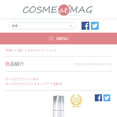
Skip
HOME
>
商品
>
B.A B.A ザ ローションS
to
content
すべてのブランド
>
B.A
すべてのカテゴリ
>
スキンケア
>
化粧水