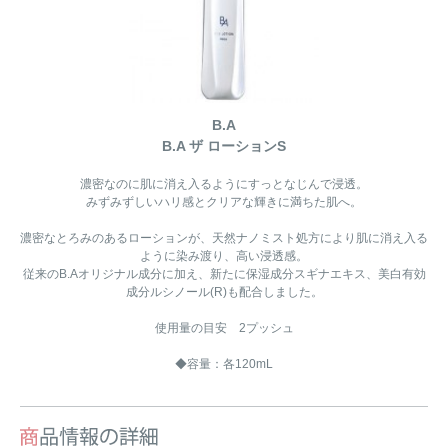
B.A
B.A ザ ローションS
濃密なのに肌に消え入るようにすっとなじんで浸透。
みずみずしいハリ感とクリアな輝きに満ちた肌へ。
濃密なとろみのあるローションが、天然ナノミスト処方により肌に消え入る
ように染み渡り、高い浸透感。
従来のB.Aオリジナル成分に加え、新たに保湿成分スギナエキス、美白有効
成分ルシノール(R)も配合しました。
使用量の目安 2プッシュ
◆容量：各120mL