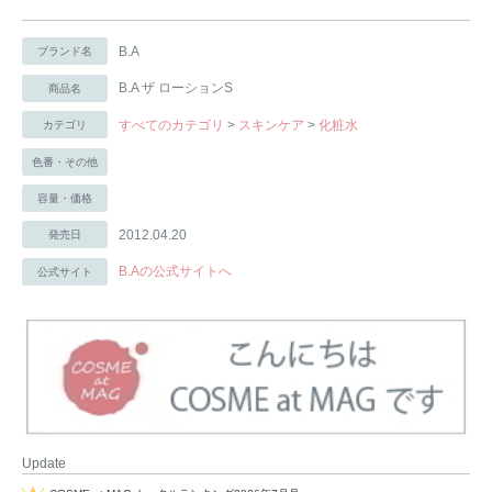
B.A
ブランド名
B.A ザ ローションS
商品名
すべてのカテゴリ
>
スキンケア
>
化粧水
カテゴリ
色番・その他
容量・価格
2012.04.20
発売日
B.Aの公式サイトへ
公式サイト
Update