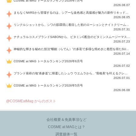
COSME at MAG トータルランキング2026年7月号
2026.08.07
まもなくNARSから登場するのは、シアーな血色感と高揚感が魅力の新作リキッドブラッシュ「インセイシャブル リキッドブラッシュ」と、ゴールデンアワーに染まる空にインスピレーションを得た「アフターグロー リップシャイン」の新色！夏をハックして！
2026.08.05
リンクルショットから、シワの肌環境に着目した初のローションとナイトクリームが登場！デイリーケアで、シワ特有の肌環境を改善し、シワが目立たない肌へと導きます。
2026.07.31
ナチュラルコスメブランドSABONから、ビタミンC配合のビタミンスムージーマスク「ラディアンスマスク」と、ペパーミントにオーガニックハーブを凝縮したジェルの涼感トリートメント美容液「スカルプセラム リフレッシング」が登場！日々のデイリーケアで、過酷な猛暑で疲れた肌や頭皮をサポート、心地よくリフレッシュし、優しく肌を整えます。
2026.07.23
神秘的な輝きを秘めた技法“螺鈿（らでん）”の多彩で多様な煌めきに着想を得たSUQQUの2026 秋 カラーコレクションから登場するのは、艶然と輝くアイシャドウや偏光パールを配したフェイスカラー、繊細なパールの煌めくネイル、そしてそれらを際立てる“朧げな艶”を秘めた新リクイドリップ「ブラー リクイド リップ」。強さを秘めたまろやかな洗練の表情に。
2026.07.14
COSME at MAG トータルランキング2026年6月号
2026.07.02
ブランド発祥の地“表参道”に帰還したシュウ ウエムラから、“骨格美“を叶えるクレヨンタイプのフェイスカラー「スカルプト クレヨン」と、ブランド初のリノベーションで進化した名品アイブロウ「ハード フォーミュラ ハード 10」が登場！
2026.07.01
COSME at MAG トータルランキング2026年5月号
2026.06.08
@COSMEatMag からのポスト
会社概要＆免責事項など
COSME at MAGとは？
調査媒体一覧