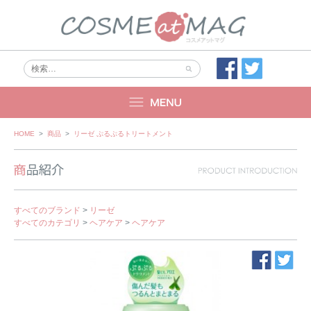
Skip
HOME
>
商品
>
リーゼ ぷるぷるトリートメント
to
content
すべてのブランド
>
リーゼ
すべてのカテゴリ
>
ヘアケア
>
ヘアケア