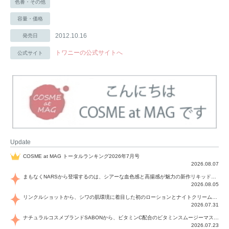
色番・その他
容量・価格
2012.10.16
発売日
トワニーの公式サイトへ
公式サイト
Update
COSME at MAG トータルランキング2026年7月号
2026.08.07
まもなくNARSから登場するのは、シアーな血色感と高揚感が魅力の新作リキッドブラッシュ「インセイシャブル リキッドブラッシュ」と、ゴールデンアワーに染まる空にインスピレーションを得た「アフターグロー リップシャイン」の新色！夏をハックして！
2026.08.05
リンクルショットから、シワの肌環境に着目した初のローションとナイトクリームが登場！デイリーケアで、シワ特有の肌環境を改善し、シワが目立たない肌へと導きます。
2026.07.31
ナチュラルコスメブランドSABONから、ビタミンC配合のビタミンスムージーマスク「ラディアンスマスク」と、ペパーミントにオーガニックハーブを凝縮したジェルの涼感トリートメント美容液「スカルプセラム リフレッシング」が登場！日々のデイリーケアで、過酷な猛暑で疲れた肌や頭皮をサポート、心地よくリフレッシュし、優しく肌を整えます。
2026.07.23