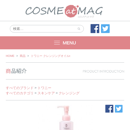
Skip
HOME
>
商品
>
トワニー クレンジングオイルt
to
content
すべてのブランド
>
トワニー
すべてのカテゴリ
>
スキンケア
>
クレンジング