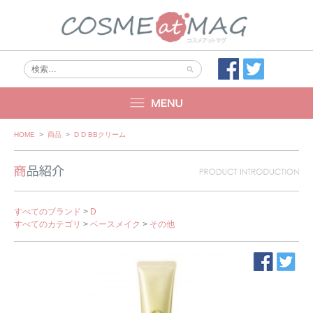
Skip
HOME
>
商品
>
D D BBクリーム
to
content
すべてのブランド
>
D
すべてのカテゴリ
>
ベースメイク
>
その他