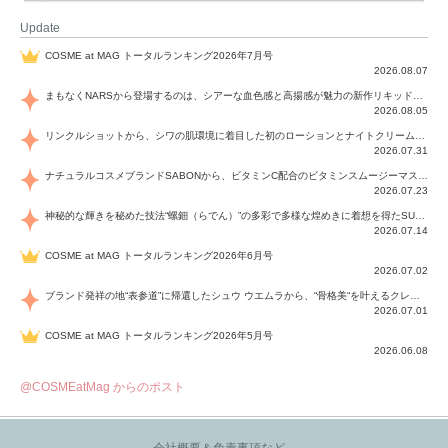
Update
COSME at MAG トータルランキング2026年7月号
2026.08.07
まもなくNARSから登場するのは、シアーな血色感と高揚感が魅力の新作リキッドブラッシュ「インセイシャブル リキッドブラッシュ」と、ゴールデンアワーに染まる空にインスピレーションを得た「アフターグロー リップシャイン」の新色！夏をハックして！
2026.08.05
リンクルショットから、シワの肌環境に着目した初のローションとナイトクリームが登場！デイリーケアで、シワ特有の肌環境を改善し、シワが目立たない肌へと導きます。
2026.07.31
ナチュラルコスメブランドSABONから、ビタミンC配合のビタミンスムージーマスク「ラディアンスマスク」と、ペパーミントにオーガニックハーブを凝縮したジェルの涼感トリートメント美容液「スカルプセラム リフレッシング」が登場！日々のデイリーケアで、過酷な猛暑で疲れた肌や頭皮をサポート、心地よくリフレッシュし、優しく肌を整えます。
2026.07.23
神秘的な輝きを秘めた技法“螺鈿（らでん）”の多彩で多様な煌めきに着想を得たSUQQUの2026 秋 カラーコレクションから登場するのは、艶然と輝くアイシャドウや偏光パールを配したフェイスカラー、繊細なパールの煌めくネイル、そしてそれらを際立てる“朧げな艶”を秘めた新リクイドリップ「ブラー リクイド リップ」。強さを秘めたまろやかな洗練の表情に。
2026.07.14
COSME at MAG トータルランキング2026年6月号
2026.07.02
ブランド発祥の地“表参道”に帰還したシュウ ウエムラから、“骨格美“を叶えるクレヨンタイプのフェイスカラー「スカルプト クレヨン」と、ブランド初のリノベーションで進化した名品アイブロウ「ハード フォーミュラ ハード 10」が登場！
2026.07.01
COSME at MAG トータルランキング2026年5月号
2026.06.08
@COSMEatMag からのポスト
会社概要＆免責事項など