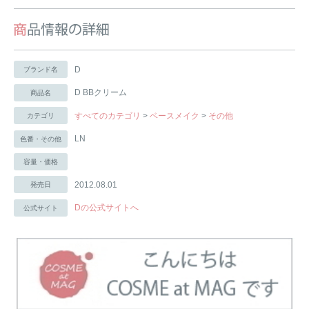
D
ブランド名
D BBクリーム
商品名
すべてのカテゴリ
>
ベースメイク
>
その他
カテゴリ
LN
色番・その他
容量・価格
2012.08.01
発売日
Dの公式サイトへ
公式サイト