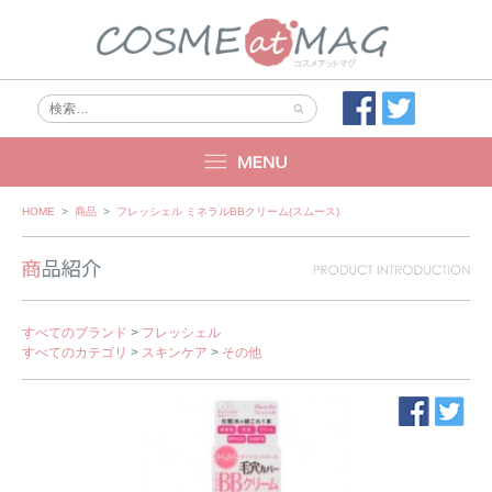
Skip
HOME
>
商品
>
フレッシェル ミネラルBBクリーム(スムース)
to
content
すべてのブランド
>
フレッシェル
すべてのカテゴリ
>
スキンケア
>
その他