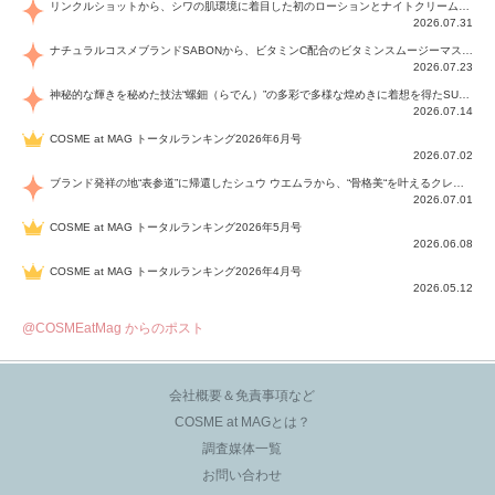
リンクルショットから、シワの肌環境に着目した初のローションとナイトクリームが登場！デイリーケアで、シワ特有の肌環境を改善し、シワが目立たない肌へと導きます。
2026.07.31
ナチュラルコスメブランドSABONから、ビタミンC配合のビタミンスムージーマスク「ラディアンスマスク」と、ペパーミントにオーガニックハーブを凝縮したジェルの涼感トリートメント美容液「スカルプセラム リフレッシング」が登場！日々のデイリーケアで、過酷な猛暑で疲れた肌や頭皮をサポート、心地よくリフレッシュし、優しく肌を整えます。
2026.07.23
神秘的な輝きを秘めた技法“螺鈿（らでん）”の多彩で多様な煌めきに着想を得たSUQQUの2026 秋 カラーコレクションから登場するのは、艶然と輝くアイシャドウや偏光パールを配したフェイスカラー、繊細なパールの煌めくネイル、そしてそれらを際立てる“朧げな艶”を秘めた新リクイドリップ「ブラー リクイド リップ」。強さを秘めたまろやかな洗練の表情に。
2026.07.14
COSME at MAG トータルランキング2026年6月号
2026.07.02
ブランド発祥の地“表参道”に帰還したシュウ ウエムラから、“骨格美“を叶えるクレヨンタイプのフェイスカラー「スカルプト クレヨン」と、ブランド初のリノベーションで進化した名品アイブロウ「ハード フォーミュラ ハード 10」が登場！
2026.07.01
COSME at MAG トータルランキング2026年5月号
2026.06.08
COSME at MAG トータルランキング2026年4月号
2026.05.12
@COSMEatMag からのポスト
会社概要＆免責事項など
COSME at MAGとは？
調査媒体一覧
お問い合わせ