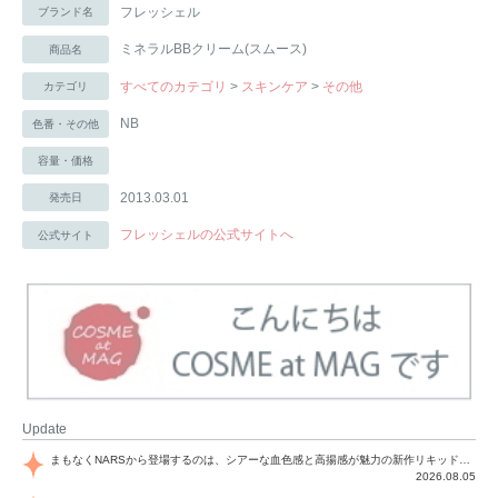
フレッシェル
ブランド名
ミネラルBBクリーム(スムース)
商品名
すべてのカテゴリ
>
スキンケア
>
その他
カテゴリ
NB
色番・その他
容量・価格
2013.03.01
発売日
フレッシェルの公式サイトへ
公式サイト
Update
まもなくNARSから登場するのは、シアーな血色感と高揚感が魅力の新作リキッドブラッシュ「インセイシャブル リキッドブラッシュ」と、ゴールデンアワーに染まる空にインスピレーションを得た「アフターグロー リップシャイン」の新色！夏をハックして！
2026.08.05