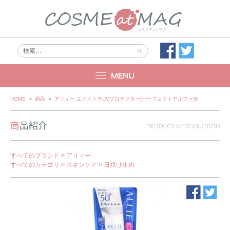
Skip
HOME
>
商品
>
アリィー エクストラUVプロテクター(パーフェクトアルファ)S
to
content
すべてのブランド
>
アリィー
すべてのカテゴリ
>
スキンケア
>
日焼け止め