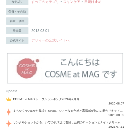
すべてのカテゴリ
>
スキンケア
>
日焼け止め
カテゴリ
色番・その他
容量・価格
2013.03.01
発売日
アリィーの公式サイトへ
公式サイト
Update
COSME at MAG トータルランキング2026年7月号
2026.08.07
まもなくNARSから登場するのは、シアーな血色感と高揚感が魅力の新作リキッドブラッシュ「インセイシャブル リキッドブラッシュ」と、ゴールデンアワーに染まる空にインスピレーションを得た「アフターグロー リップシャイン」の新色！夏をハックして！
2026.08.05
リンクルショットから、シワの肌環境に着目した初のローションとナイトクリームが登場！デイリーケアで、シワ特有の肌環境を改善し、シワが目立たない肌へと導きます。
2026.07.31