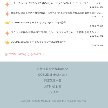
ナチュラルコスメブランドSABONから、ビタミンC配合のビタミンスムージーマスク「ラディアンスマスク」と、ペパーミントにオーガニックハーブを凝縮したジェルの涼感トリートメント美容液「スカルプセラム リフレッシング」が登場！日々のデイリーケアで、過酷な猛暑で疲れた肌や頭皮をサポート、心地よくリフレッシュし、優しく肌を整えます。
2026.07.23
神秘的な輝きを秘めた技法“螺鈿（らでん）”の多彩で多様な煌めきに着想を得たSUQQUの2026 秋 カラーコレクションから登場するのは、艶然と輝くアイシャドウや偏光パールを配したフェイスカラー、繊細なパールの煌めくネイル、そしてそれらを際立てる“朧げな艶”を秘めた新リクイドリップ「ブラー リクイド リップ」。強さを秘めたまろやかな洗練の表情に。
2026.07.14
COSME at MAG トータルランキング2026年6月号
2026.07.02
ブランド発祥の地“表参道”に帰還したシュウ ウエムラから、“骨格美“を叶えるクレヨンタイプのフェイスカラー「スカルプト クレヨン」と、ブランド初のリノベーションで進化した名品アイブロウ「ハード フォーミュラ ハード 10」が登場！
2026.07.01
COSME at MAG トータルランキング2026年5月号
2026.06.08
@COSMEatMag からのポスト
会社概要＆免責事項など
COSME at MAGとは？
調査媒体一覧
お問い合わせ
リンク集
Copyright © 2026 Media & Research Inc. All rights reserved.