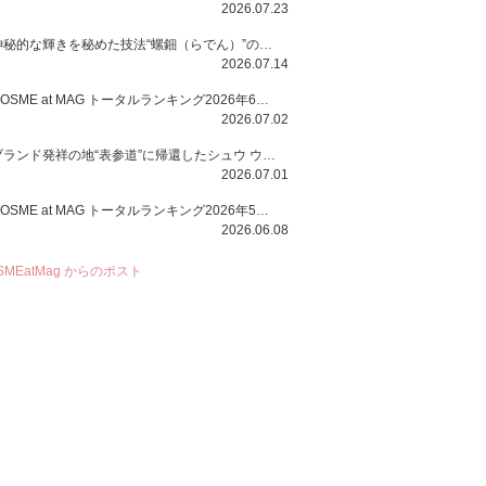
2026.07.23
神秘的な輝きを秘めた技法“螺鈿（らでん）”の多彩で多様な煌めきに着想を得たSUQQUの2026 秋 カラーコレクションから登場するのは、艶然と輝くアイシャドウや偏光パールを配したフェイスカラー、繊細なパールの煌めくネイル、そしてそれらを際立てる“朧げな艶”を秘めた新リクイドリップ「ブラー リクイド リップ」。強さを秘めたまろやかな洗練の表情に。
2026.07.14
COSME at MAG トータルランキング2026年6月号
2026.07.02
ブランド発祥の地“表参道”に帰還したシュウ ウエムラから、“骨格美“を叶えるクレヨンタイプのフェイスカラー「スカルプト クレヨン」と、ブランド初のリノベーションで進化した名品アイブロウ「ハード フォーミュラ ハード 10」が登場！
2026.07.01
COSME at MAG トータルランキング2026年5月号
2026.06.08
SMEatMag からのポスト