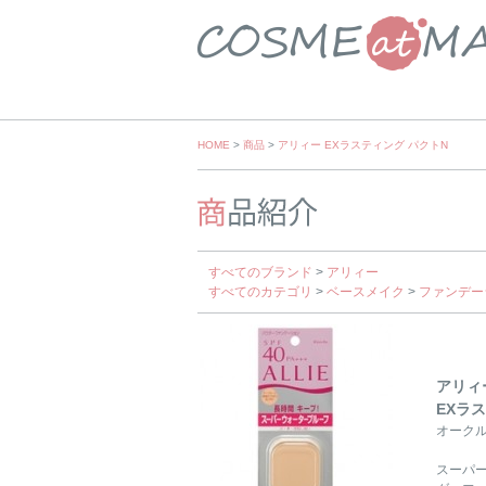
Skip
HOME
>
商品
>
アリィー EXラスティング パクトN
to
content
すべてのブランド
>
アリィー
すべてのカテゴリ
>
ベースメイク
>
ファンデー
アリィ
EXラ
オークル
スーパ