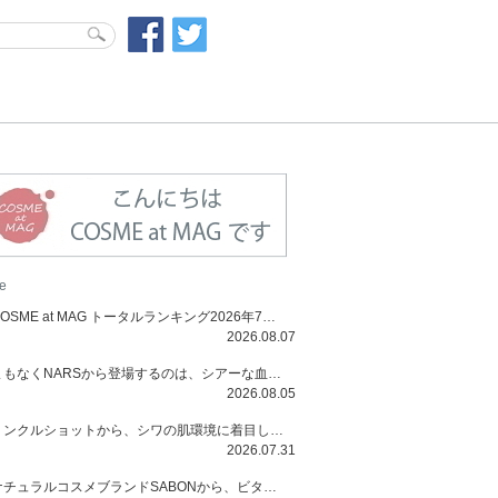
e
COSME at MAG トータルランキング2026年7月号
2026.08.07
まもなくNARSから登場するのは、シアーな血色感と高揚感が魅力の新作リキッドブラッシュ「インセイシャブル リキッドブラッシュ」と、ゴールデンアワーに染まる空にインスピレーションを得た「アフターグロー リップシャイン」の新色！夏をハックして！
2026.08.05
リンクルショットから、シワの肌環境に着目した初のローションとナイトクリームが登場！デイリーケアで、シワ特有の肌環境を改善し、シワが目立たない肌へと導きます。
2026.07.31
ナチュラルコスメブランドSABONから、ビタミンC配合のビタミンスムージーマスク「ラディアンスマスク」と、ペパーミントにオーガニックハーブを凝縮したジェルの涼感トリートメント美容液「スカルプセラム リフレッシング」が登場！日々のデイリーケアで、過酷な猛暑で疲れた肌や頭皮をサポート、心地よくリフレッシュし、優しく肌を整えます。