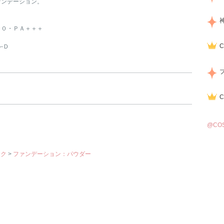
ァンデーション。
４０・ＰＡ＋＋＋
-Ｄ
@CO
イク
>
ファンデーション：パウダー