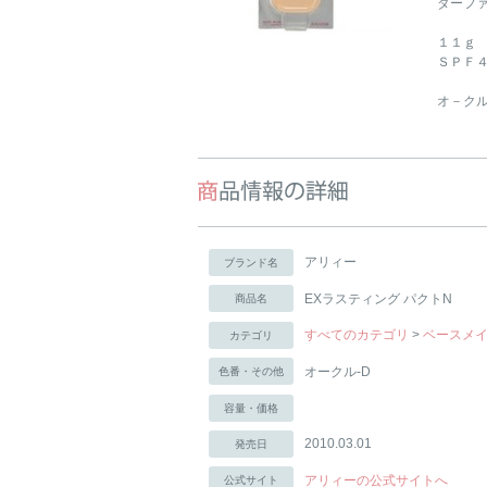
ダーフ
１１ｇ
ＳＰＦ
オ－クル
アリィー
ブランド名
EXラスティング パクトN
商品名
すべてのカテゴリ
>
ベースメ
カテゴリ
オークル-D
色番・その他
容量・価格
2010.03.01
発売日
アリィーの公式サイトへ
公式サイト