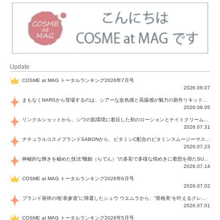
Update
COSME at MAG トータルランキング2026年7月号
2026.08.07
まもなくNARSから登場するのは、シアーな血色感と高揚感が魅力の新作リキッドブラッシュ「インセイシャブル リキッドブラッシュ」と、ゴールデンアワーに染まる空にインスピレーションを得た「アフターグロー リップシャイン」の新色！夏をハックして！
2026.08.05
リンクルショットから、シワの肌環境に着目した初のローションとナイトクリームが登場！デイリーケアで、シワ特有の肌環境を改善し、シワが目立たない肌へと導きます。
2026.07.31
ナチュラルコスメブランドSABONから、ビタミンC配合のビタミンスムージーマスク「ラディアンスマスク」と、ペパーミントにオーガニックハーブを凝縮したジェルの涼感トリートメント美容液「スカルプセラム リフレッシング」が登場！日々のデイリーケアで、過酷な猛暑で疲れた肌や頭皮をサポート、心地よくリフレッシュし、優しく肌を整えます。
2026.07.23
神秘的な輝きを秘めた技法“螺鈿（らでん）”の多彩で多様な煌めきに着想を得たSUQQUの2026 秋 カラーコレクションから登場するのは、艶然と輝くアイシャドウや偏光パールを配したフェイスカラー、繊細なパールの煌めくネイル、そしてそれらを際立てる“朧げな艶”を秘めた新リクイドリップ「ブラー リクイド リップ」。強さを秘めたまろやかな洗練の表情に。
2026.07.14
COSME at MAG トータルランキング2026年6月号
2026.07.02
ブランド発祥の地“表参道”に帰還したシュウ ウエムラから、“骨格美“を叶えるクレヨンタイプのフェイスカラー「スカルプト クレヨン」と、ブランド初のリノベーションで進化した名品アイブロウ「ハード フォーミュラ ハード 10」が登場！
2026.07.01
COSME at MAG トータルランキング2026年5月号