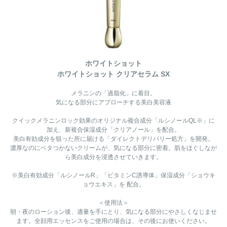
ホワイトショット
ホワイトショット クリアセラム SX
メラニンの「過脂化」に着目。
気になる部分にアプローチする美白美容液
クイックメラニンロック効果のオリジナル複合成分「ルシノールQL※」に
加え、新複合保湿成分「クリアノール」を配合。
美白有効成分を狙った所に届ける「ダイレクトデリバリー処方」を開発。
濃厚なのにベタつかないクリームが、気になる部分に密着。肌をほぐしなが
ら美白成分を浸透させていきます。
※美白有効成分「ルシノールR」「ビタミンC誘導体」保湿成分「ショウキ
ョウエキス」を 配合。
＜使用法＞
朝・夜のローション後、適量を手にとり、気になる部分にやさしくなじませ
ます。全顔用エッセンスをご使用の場合は、その後にお使いください。