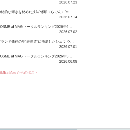
2026.07.23
神秘的な輝きを秘めた技法“螺鈿（らでん）”の多彩で多様な煌めきに着想を得たSUQQUの2026 秋 カラーコレクションから登場するのは、艶然と輝くアイシャドウや偏光パールを配したフェイスカラー、繊細なパールの煌めくネイル、そしてそれらを際立てる“朧げな艶”を秘めた新リクイドリップ「ブラー リクイド リップ」。強さを秘めたまろやかな洗練の表情に。
2026.07.14
COSME at MAG トータルランキング2026年6月号
2026.07.02
ブランド発祥の地“表参道”に帰還したシュウ ウエムラから、“骨格美“を叶えるクレヨンタイプのフェイスカラー「スカルプト クレヨン」と、ブランド初のリノベーションで進化した名品アイブロウ「ハード フォーミュラ ハード 10」が登場！
2026.07.01
COSME at MAG トータルランキング2026年5月号
2026.06.08
SMEatMag からのポスト