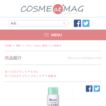
Skip
HOME
>
商品
>
ビオレ うるおい密封ジェル化粧水
to
content
すべてのブランド
>
ビオレ
すべてのカテゴリ
>
スキンケア
>
化粧水