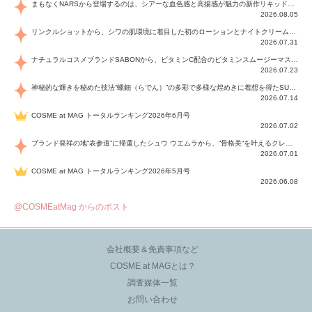
まもなくNARSから登場するのは、シアーな血色感と高揚感が魅力の新作リキッドブラッシュ「インセイシャブル リキッドブラッシュ」と、ゴールデンアワーに染まる空にインスピレーションを得た「アフターグロー リップシャイン」の新色！夏をハックして！
2026.08.05
リンクルショットから、シワの肌環境に着目した初のローションとナイトクリームが登場！デイリーケアで、シワ特有の肌環境を改善し、シワが目立たない肌へと導きます。
2026.07.31
ナチュラルコスメブランドSABONから、ビタミンC配合のビタミンスムージーマスク「ラディアンスマスク」と、ペパーミントにオーガニックハーブを凝縮したジェルの涼感トリートメント美容液「スカルプセラム リフレッシング」が登場！日々のデイリーケアで、過酷な猛暑で疲れた肌や頭皮をサポート、心地よくリフレッシュし、優しく肌を整えます。
2026.07.23
神秘的な輝きを秘めた技法“螺鈿（らでん）”の多彩で多様な煌めきに着想を得たSUQQUの2026 秋 カラーコレクションから登場するのは、艶然と輝くアイシャドウや偏光パールを配したフェイスカラー、繊細なパールの煌めくネイル、そしてそれらを際立てる“朧げな艶”を秘めた新リクイドリップ「ブラー リクイド リップ」。強さを秘めたまろやかな洗練の表情に。
2026.07.14
COSME at MAG トータルランキング2026年6月号
2026.07.02
ブランド発祥の地“表参道”に帰還したシュウ ウエムラから、“骨格美“を叶えるクレヨンタイプのフェイスカラー「スカルプト クレヨン」と、ブランド初のリノベーションで進化した名品アイブロウ「ハード フォーミュラ ハード 10」が登場！
2026.07.01
COSME at MAG トータルランキング2026年5月号
2026.06.08
@COSMEatMag からのポスト
会社概要＆免責事項など
COSME at MAGとは？
調査媒体一覧
お問い合わせ