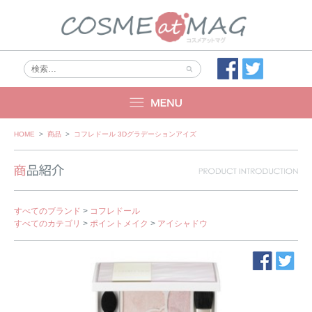
Skip
HOME
>
商品
>
コフレドール 3Dグラデーションアイズ
to
content
すべてのブランド
>
コフレドール
すべてのカテゴリ
>
ポイントメイク
>
アイシャドウ