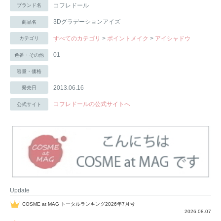
コフレドール
ブランド名
3Dグラデーションアイズ
商品名
すべてのカテゴリ
>
ポイントメイク
>
アイシャドウ
カテゴリ
01
色番・その他
容量・価格
2013.06.16
発売日
コフレドールの公式サイトへ
公式サイト
Update
COSME at MAG トータルランキング2026年7月号
2026.08.07