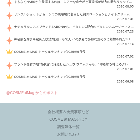
まもなくNARSから登場するのは、シアーな血色感と高揚感が魅力の新作リキッドブラッシュ「インセイシャブル リキッドブラッシュ」と、ゴールデンアワーに染まる空にインスピレーションを得た「アフターグロー リップシャイン」の新色！夏をハックして！
2026.08.05
リンクルショットから、シワの肌環境に着目した初のローションとナイトクリームが登場！デイリーケアで、シワ特有の肌環境を改善し、シワが目立たない肌へと導きます。
2026.07.31
ナチュラルコスメブランドSABONから、ビタミンC配合のビタミンスムージーマスク「ラディアンスマスク」と、ペパーミントにオーガニックハーブを凝縮したジェルの涼感トリートメント美容液「スカルプセラム リフレッシング」が登場！日々のデイリーケアで、過酷な猛暑で疲れた肌や頭皮をサポート、心地よくリフレッシュし、優しく肌を整えます。
2026.07.23
神秘的な輝きを秘めた技法“螺鈿（らでん）”の多彩で多様な煌めきに着想を得たSUQQUの2026 秋 カラーコレクションから登場するのは、艶然と輝くアイシャドウや偏光パールを配したフェイスカラー、繊細なパールの煌めくネイル、そしてそれらを際立てる“朧げな艶”を秘めた新リクイドリップ「ブラー リクイド リップ」。強さを秘めたまろやかな洗練の表情に。
2026.07.14
COSME at MAG トータルランキング2026年6月号
2026.07.02
ブランド発祥の地“表参道”に帰還したシュウ ウエムラから、“骨格美“を叶えるクレヨンタイプのフェイスカラー「スカルプト クレヨン」と、ブランド初のリノベーションで進化した名品アイブロウ「ハード フォーミュラ ハード 10」が登場！
2026.07.01
COSME at MAG トータルランキング2026年5月号
2026.06.08
@COSMEatMag からのポスト
会社概要＆免責事項など
COSME at MAGとは？
調査媒体一覧
お問い合わせ