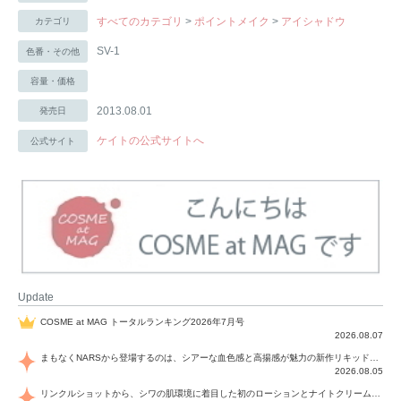
すべてのカテゴリ
>
ポイントメイク
>
アイシャドウ
カテゴリ
SV-1
色番・その他
容量・価格
2013.08.01
発売日
ケイトの公式サイトへ
公式サイト
Update
COSME at MAG トータルランキング2026年7月号
2026.08.07
まもなくNARSから登場するのは、シアーな血色感と高揚感が魅力の新作リキッドブラッシュ「インセイシャブル リキッドブラッシュ」と、ゴールデンアワーに染まる空にインスピレーションを得た「アフターグロー リップシャイン」の新色！夏をハックして！
2026.08.05
リンクルショットから、シワの肌環境に着目した初のローションとナイトクリームが登場！デイリーケアで、シワ特有の肌環境を改善し、シワが目立たない肌へと導きます。