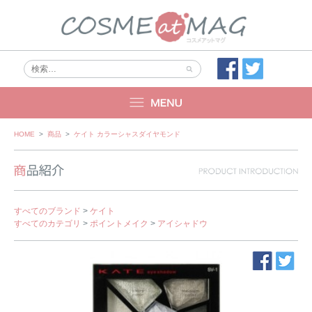
Skip
HOME
>
商品
>
ケイト カラーシャスダイヤモンド
to
content
すべてのブランド
>
ケイト
すべてのカテゴリ
>
ポイントメイク
>
アイシャドウ