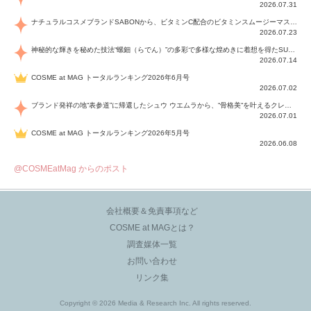
2026.07.31
ナチュラルコスメブランドSABONから、ビタミンC配合のビタミンスムージーマスク「ラディアンスマスク」と、ペパーミントにオーガニックハーブを凝縮したジェルの涼感トリートメント美容液「スカルプセラム リフレッシング」が登場！日々のデイリーケアで、過酷な猛暑で疲れた肌や頭皮をサポート、心地よくリフレッシュし、優しく肌を整えます。
2026.07.23
神秘的な輝きを秘めた技法“螺鈿（らでん）”の多彩で多様な煌めきに着想を得たSUQQUの2026 秋 カラーコレクションから登場するのは、艶然と輝くアイシャドウや偏光パールを配したフェイスカラー、繊細なパールの煌めくネイル、そしてそれらを際立てる“朧げな艶”を秘めた新リクイドリップ「ブラー リクイド リップ」。強さを秘めたまろやかな洗練の表情に。
2026.07.14
COSME at MAG トータルランキング2026年6月号
2026.07.02
ブランド発祥の地“表参道”に帰還したシュウ ウエムラから、“骨格美“を叶えるクレヨンタイプのフェイスカラー「スカルプト クレヨン」と、ブランド初のリノベーションで進化した名品アイブロウ「ハード フォーミュラ ハード 10」が登場！
2026.07.01
COSME at MAG トータルランキング2026年5月号
2026.06.08
@COSMEatMag からのポスト
会社概要＆免責事項など
COSME at MAGとは？
調査媒体一覧
お問い合わせ
リンク集
Copyright © 2026 Media & Research Inc. All rights reserved.