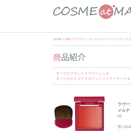
Skip
HOME
>
商品
>
ラヴーシュカ メルティートリックチーク
to
content
すべてのブランド
>
ラヴーシュカ
すべてのカテゴリ
>
ポイントメイク
>
チーク＆
ラヴー
メルテ
05
溶け込