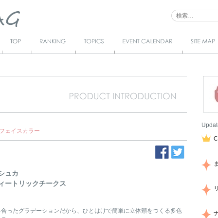
Top
Ranking
Topics
Event Calendar
サイトマ
ップ
ス
Updat
フェイスカラー
シュカ
ィートリックチークス
み合ったグラデーションだから、ひとはけで簡単に立体頬をつくる多色