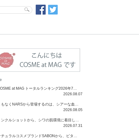
e
COSME at MAG トータルランキング2026年7月号
2026.08.07
まもなくNARSから登場するのは、シアーな血色感と高揚感が魅力の新作リキッドブラッシュ「インセイシャブル リキッドブラッシュ」と、ゴールデンアワーに染まる空にインスピレーションを得た「アフターグロー リップシャイン」の新色！夏をハックして！
2026.08.05
リンクルショットから、シワの肌環境に着目した初のローションとナイトクリームが登場！デイリーケアで、シワ特有の肌環境を改善し、シワが目立たない肌へと導きます。
2026.07.31
ナチュラルコスメブランドSABONから、ビタミンC配合のビタミンスムージーマスク「ラディアンスマスク」と、ペパーミントにオーガニックハーブを凝縮したジェルの涼感トリートメント美容液「スカルプセラム リフレッシング」が登場！日々のデイリーケアで、過酷な猛暑で疲れた肌や頭皮をサポート、心地よくリフレッシュし、優しく肌を整えます。