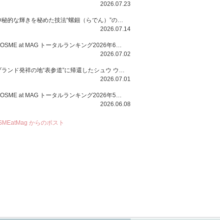
2026.07.23
神秘的な輝きを秘めた技法“螺鈿（らでん）”の多彩で多様な煌めきに着想を得たSUQQUの2026 秋 カラーコレクションから登場するのは、艶然と輝くアイシャドウや偏光パールを配したフェイスカラー、繊細なパールの煌めくネイル、そしてそれらを際立てる“朧げな艶”を秘めた新リクイドリップ「ブラー リクイド リップ」。強さを秘めたまろやかな洗練の表情に。
2026.07.14
COSME at MAG トータルランキング2026年6月号
2026.07.02
ブランド発祥の地“表参道”に帰還したシュウ ウエムラから、“骨格美“を叶えるクレヨンタイプのフェイスカラー「スカルプト クレヨン」と、ブランド初のリノベーションで進化した名品アイブロウ「ハード フォーミュラ ハード 10」が登場！
2026.07.01
COSME at MAG トータルランキング2026年5月号
2026.06.08
SMEatMag からのポスト