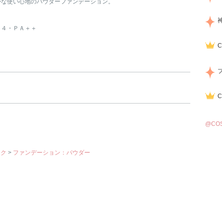
かな使い心地のパウダーファンデーション。
ｇ
２４・ＰＡ＋＋
@CO
イク
>
ファンデーション：パウダー