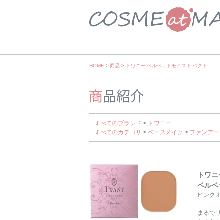
Skip
HOME
>
商品
>
トワニー ベルベットモイスト パクト
to
content
すべてのブランド
>
トワニー
すべてのカテゴリ
>
ベースメイク
>
ファンデー
トワニ
ベルベ
ピンクオ
まるで