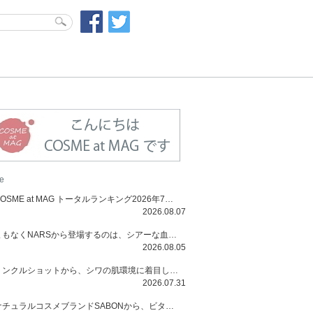
e
COSME at MAG トータルランキング2026年7月号
2026.08.07
まもなくNARSから登場するのは、シアーな血色感と高揚感が魅力の新作リキッドブラッシュ「インセイシャブル リキッドブラッシュ」と、ゴールデンアワーに染まる空にインスピレーションを得た「アフターグロー リップシャイン」の新色！夏をハックして！
2026.08.05
リンクルショットから、シワの肌環境に着目した初のローションとナイトクリームが登場！デイリーケアで、シワ特有の肌環境を改善し、シワが目立たない肌へと導きます。
2026.07.31
ナチュラルコスメブランドSABONから、ビタミンC配合のビタミンスムージーマスク「ラディアンスマスク」と、ペパーミントにオーガニックハーブを凝縮したジェルの涼感トリートメント美容液「スカルプセラム リフレッシング」が登場！日々のデイリーケアで、過酷な猛暑で疲れた肌や頭皮をサポート、心地よくリフレッシュし、優しく肌を整えます。