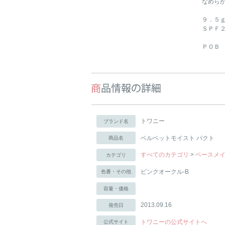
なめら
９．５
ＳＰＦ
ＰＯＢ
トワニー
ブランド名
ベルベットモイスト パクト
商品名
すべてのカテゴリ
>
ベースメ
カテゴリ
ピンクオークル-B
色番・その他
容量・価格
2013.09.16
発売日
トワニーの公式サイトへ
公式サイト