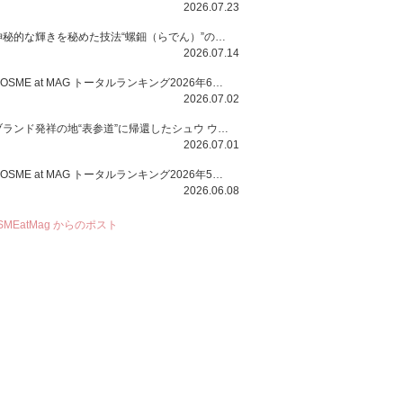
2026.07.23
神秘的な輝きを秘めた技法“螺鈿（らでん）”の多彩で多様な煌めきに着想を得たSUQQUの2026 秋 カラーコレクションから登場するのは、艶然と輝くアイシャドウや偏光パールを配したフェイスカラー、繊細なパールの煌めくネイル、そしてそれらを際立てる“朧げな艶”を秘めた新リクイドリップ「ブラー リクイド リップ」。強さを秘めたまろやかな洗練の表情に。
2026.07.14
COSME at MAG トータルランキング2026年6月号
2026.07.02
ブランド発祥の地“表参道”に帰還したシュウ ウエムラから、“骨格美“を叶えるクレヨンタイプのフェイスカラー「スカルプト クレヨン」と、ブランド初のリノベーションで進化した名品アイブロウ「ハード フォーミュラ ハード 10」が登場！
2026.07.01
COSME at MAG トータルランキング2026年5月号
2026.06.08
SMEatMag からのポスト