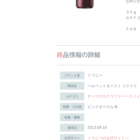
なめら
３０ｇ
ＳＰＦ
ＰＯＢ
トワニー
ブランド名
ベルベットモイスト リクイド
商品名
すべてのカテゴリ
>
ベースメ
カテゴリ
ピンクオークル-B
色番・その他
容量・価格
2013.09.16
発売日
トワニーの公式サイトへ
公式サイト