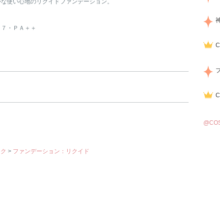
かな使い心地のリクイドファンデーション。
２７・ＰＡ＋＋
@CO
イク
>
ファンデーション：リクイド