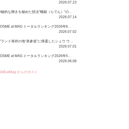
2026.07.23
神秘的な輝きを秘めた技法“螺鈿（らでん）”の多彩で多様な煌めきに着想を得たSUQQUの2026 秋 カラーコレクションから登場するのは、艶然と輝くアイシャドウや偏光パールを配したフェイスカラー、繊細なパールの煌めくネイル、そしてそれらを際立てる“朧げな艶”を秘めた新リクイドリップ「ブラー リクイド リップ」。強さを秘めたまろやかな洗練の表情に。
2026.07.14
COSME at MAG トータルランキング2026年6月号
2026.07.02
ブランド発祥の地“表参道”に帰還したシュウ ウエムラから、“骨格美“を叶えるクレヨンタイプのフェイスカラー「スカルプト クレヨン」と、ブランド初のリノベーションで進化した名品アイブロウ「ハード フォーミュラ ハード 10」が登場！
2026.07.01
COSME at MAG トータルランキング2026年5月号
2026.06.08
SMEatMag からのポスト