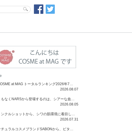
e
COSME at MAG トータルランキング2026年7月号
2026.08.07
まもなくNARSから登場するのは、シアーな血色感と高揚感が魅力の新作リキッドブラッシュ「インセイシャブル リキッドブラッシュ」と、ゴールデンアワーに染まる空にインスピレーションを得た「アフターグロー リップシャイン」の新色！夏をハックして！
2026.08.05
リンクルショットから、シワの肌環境に着目した初のローションとナイトクリームが登場！デイリーケアで、シワ特有の肌環境を改善し、シワが目立たない肌へと導きます。
2026.07.31
ナチュラルコスメブランドSABONから、ビタミンC配合のビタミンスムージーマスク「ラディアンスマスク」と、ペパーミントにオーガニックハーブを凝縮したジェルの涼感トリートメント美容液「スカルプセラム リフレッシング」が登場！日々のデイリーケアで、過酷な猛暑で疲れた肌や頭皮をサポート、心地よくリフレッシュし、優しく肌を整えます。