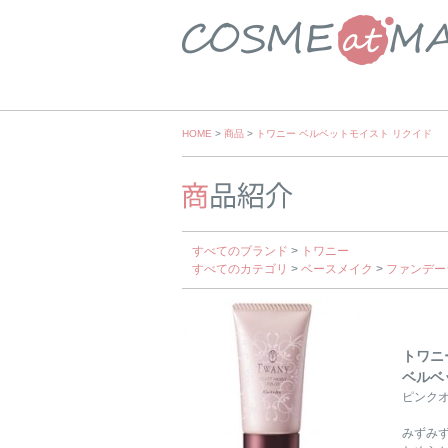
Skip
HOME
>
商品
>
トワニー ベルベットモイスト リクイド
to
content
すべてのブランド
>
トワニー
すべてのカテゴリ
>
ベースメイク
>
ファンデー
トワニ
ベルベ
ピンクオ
みずみ