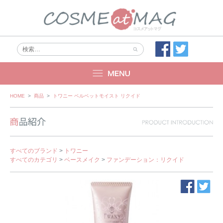
Skip
HOME
>
商品
>
トワニー ベルベットモイスト リクイド
to
content
すべてのブランド
>
トワニー
すべてのカテゴリ
>
ベースメイク
>
ファンデーション：リクイド