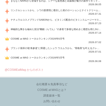
まもなくNARSから登場するのは、シアーな血色感と高揚感が魅力の新作リキッドブラッシュ「インセイシャブル リキッドブラッシュ」と、ゴールデンアワーに染まる空にインスピレーションを得た「アフターグロー リップシャイン」の新色！夏をハックして！
2026.08.05
リンクルショットから、シワの肌環境に着目した初のローションとナイトクリームが登場！デイリーケアで、シワ特有の肌環境を改善し、シワが目立たない肌へと導きます。
2026.07.31
ナチュラルコスメブランドSABONから、ビタミンC配合のビタミンスムージーマスク「ラディアンスマスク」と、ペパーミントにオーガニックハーブを凝縮したジェルの涼感トリートメント美容液「スカルプセラム リフレッシング」が登場！日々のデイリーケアで、過酷な猛暑で疲れた肌や頭皮をサポート、心地よくリフレッシュし、優しく肌を整えます。
2026.07.23
神秘的な輝きを秘めた技法“螺鈿（らでん）”の多彩で多様な煌めきに着想を得たSUQQUの2026 秋 カラーコレクションから登場するのは、艶然と輝くアイシャドウや偏光パールを配したフェイスカラー、繊細なパールの煌めくネイル、そしてそれらを際立てる“朧げな艶”を秘めた新リクイドリップ「ブラー リクイド リップ」。強さを秘めたまろやかな洗練の表情に。
2026.07.14
COSME at MAG トータルランキング2026年6月号
2026.07.02
ブランド発祥の地“表参道”に帰還したシュウ ウエムラから、“骨格美“を叶えるクレヨンタイプのフェイスカラー「スカルプト クレヨン」と、ブランド初のリノベーションで進化した名品アイブロウ「ハード フォーミュラ ハード 10」が登場！
2026.07.01
COSME at MAG トータルランキング2026年5月号
2026.06.08
@COSMEatMag からのポスト
会社概要＆免責事項など
COSME at MAGとは？
調査媒体一覧
お問い合わせ