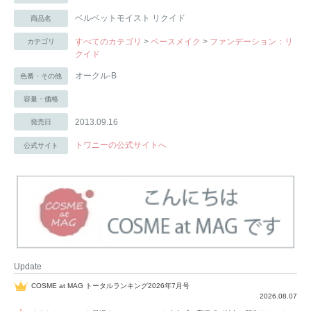
ベルベットモイスト リクイド
商品名
すべてのカテゴリ
>
ベースメイク
>
ファンデーション：リ
カテゴリ
クイド
オークル-B
色番・その他
容量・価格
2013.09.16
発売日
トワニーの公式サイトへ
公式サイト
Update
COSME at MAG トータルランキング2026年7月号
2026.08.07