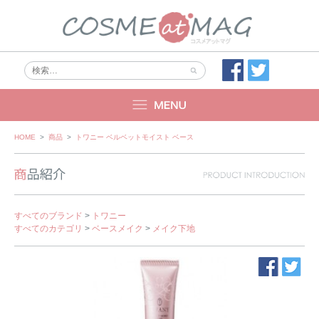
Skip
HOME
>
商品
>
トワニー ベルベットモイスト ベース
to
content
すべてのブランド
>
トワニー
すべてのカテゴリ
>
ベースメイク
>
メイク下地