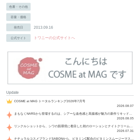
色番・その他
容量・価格
2013.09.16
発売日
トワニーの公式サイトへ
公式サイト
Update
COSME at MAG トータルランキング2026年7月号
2026.08.07
まもなくNARSから登場するのは、シアーな血色感と高揚感が魅力の新作リキッドブラッシュ「インセイシャブル リキッドブラッシュ」と、ゴールデンアワーに染まる空にインスピレーションを得た「アフターグロー リップシャイン」の新色！夏をハックして！
2026.08.05
リンクルショットから、シワの肌環境に着目した初のローションとナイトクリームが登場！デイリーケアで、シワ特有の肌環境を改善し、シワが目立たない肌へと導きます。
2026.07.31
ナチュラルコスメブランドSABONから、ビタミンC配合のビタミンスムージーマスク「ラディアンスマスク」と、ペパーミントにオーガニックハーブを凝縮したジェルの涼感トリートメント美容液「スカルプセラム リフレッシング」が登場！日々のデイリーケアで、過酷な猛暑で疲れた肌や頭皮をサポート、心地よくリフレッシュし、優しく肌を整えます。