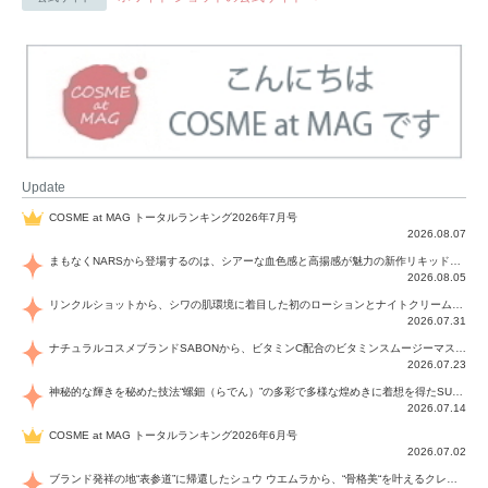
Update
COSME at MAG トータルランキング2026年7月号
2026.08.07
まもなくNARSから登場するのは、シアーな血色感と高揚感が魅力の新作リキッドブラッシュ「インセイシャブル リキッドブラッシュ」と、ゴールデンアワーに染まる空にインスピレーションを得た「アフターグロー リップシャイン」の新色！夏をハックして！
2026.08.05
リンクルショットから、シワの肌環境に着目した初のローションとナイトクリームが登場！デイリーケアで、シワ特有の肌環境を改善し、シワが目立たない肌へと導きます。
2026.07.31
ナチュラルコスメブランドSABONから、ビタミンC配合のビタミンスムージーマスク「ラディアンスマスク」と、ペパーミントにオーガニックハーブを凝縮したジェルの涼感トリートメント美容液「スカルプセラム リフレッシング」が登場！日々のデイリーケアで、過酷な猛暑で疲れた肌や頭皮をサポート、心地よくリフレッシュし、優しく肌を整えます。
2026.07.23
神秘的な輝きを秘めた技法“螺鈿（らでん）”の多彩で多様な煌めきに着想を得たSUQQUの2026 秋 カラーコレクションから登場するのは、艶然と輝くアイシャドウや偏光パールを配したフェイスカラー、繊細なパールの煌めくネイル、そしてそれらを際立てる“朧げな艶”を秘めた新リクイドリップ「ブラー リクイド リップ」。強さを秘めたまろやかな洗練の表情に。
2026.07.14
COSME at MAG トータルランキング2026年6月号
2026.07.02
ブランド発祥の地“表参道”に帰還したシュウ ウエムラから、“骨格美“を叶えるクレヨンタイプのフェイスカラー「スカルプト クレヨン」と、ブランド初のリノベーションで進化した名品アイブロウ「ハード フォーミュラ ハード 10」が登場！