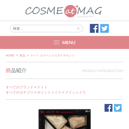
Skip
HOME
>
商品
>
ケイト カラーシャスダイヤモンド
to
content
すべてのブランド
>
ケイト
すべてのカテゴリ
>
ポイントメイク
>
アイシャドウ