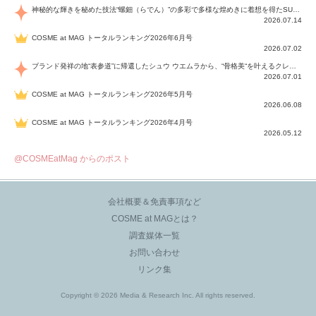
神秘的な輝きを秘めた技法“螺鈿（らでん）”の多彩で多様な煌めきに着想を得たSUQQUの2026 秋 カラーコレクションから登場するのは、艶然と輝くアイシャドウや偏光パールを配したフェイスカラー、繊細なパールの煌めくネイル、そしてそれらを際立てる“朧げな艶”を秘めた新リクイドリップ「ブラー リクイド リップ」。強さを秘めたまろやかな洗練の表情に。
2026.07.14
COSME at MAG トータルランキング2026年6月号
2026.07.02
ブランド発祥の地“表参道”に帰還したシュウ ウエムラから、“骨格美“を叶えるクレヨンタイプのフェイスカラー「スカルプト クレヨン」と、ブランド初のリノベーションで進化した名品アイブロウ「ハード フォーミュラ ハード 10」が登場！
2026.07.01
COSME at MAG トータルランキング2026年5月号
2026.06.08
COSME at MAG トータルランキング2026年4月号
2026.05.12
@COSMEatMag からのポスト
会社概要＆免責事項など
COSME at MAGとは？
調査媒体一覧
お問い合わせ
リンク集
Copyright © 2026 Media & Research Inc. All rights reserved.