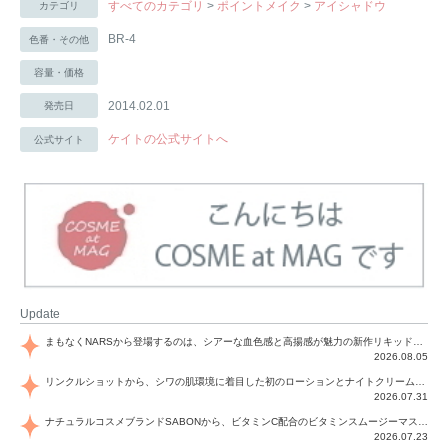
すべてのカテゴリ
>
ポイントメイク
>
アイシャドウ
カテゴリ
BR-4
色番・その他
容量・価格
2014.02.01
発売日
ケイトの公式サイトへ
公式サイト
Update
まもなくNARSから登場するのは、シアーな血色感と高揚感が魅力の新作リキッドブラッシュ「インセイシャブル リキッドブラッシュ」と、ゴールデンアワーに染まる空にインスピレーションを得た「アフターグロー リップシャイン」の新色！夏をハックして！
2026.08.05
リンクルショットから、シワの肌環境に着目した初のローションとナイトクリームが登場！デイリーケアで、シワ特有の肌環境を改善し、シワが目立たない肌へと導きます。
2026.07.31
ナチュラルコスメブランドSABONから、ビタミンC配合のビタミンスムージーマスク「ラディアンスマスク」と、ペパーミントにオーガニックハーブを凝縮したジェルの涼感トリートメント美容液「スカルプセラム リフレッシング」が登場！日々のデイリーケアで、過酷な猛暑で疲れた肌や頭皮をサポート、心地よくリフレッシュし、優しく肌を整えます。
2026.07.23