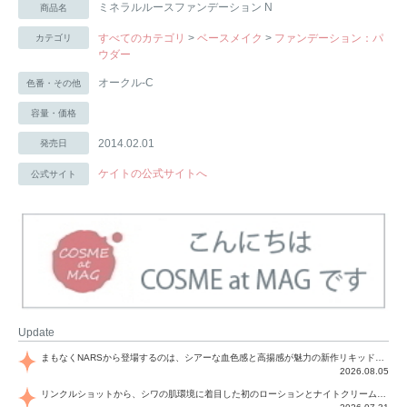
ミネラルルースファンデーション N
商品名
すべてのカテゴリ
>
ベースメイク
>
ファンデーション：パ
カテゴリ
ウダー
オークル-C
色番・その他
容量・価格
2014.02.01
発売日
ケイトの公式サイトへ
公式サイト
Update
まもなくNARSから登場するのは、シアーな血色感と高揚感が魅力の新作リキッドブラッシュ「インセイシャブル リキッドブラッシュ」と、ゴールデンアワーに染まる空にインスピレーションを得た「アフターグロー リップシャイン」の新色！夏をハックして！
2026.08.05
リンクルショットから、シワの肌環境に着目した初のローションとナイトクリームが登場！デイリーケアで、シワ特有の肌環境を改善し、シワが目立たない肌へと導きます。