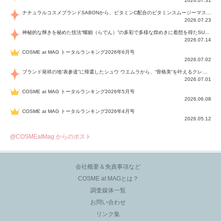
2026.07.31
ナチュラルコスメブランドSABONから、ビタミンC配合のビタミンスムージーマスク「ラディアンスマスク」と、ペパーミントにオーガニックハーブを凝縮したジェルの涼感トリートメント美容液「スカルプセラム リフレッシング」が登場！日々のデイリーケアで、過酷な猛暑で疲れた肌や頭皮をサポート、心地よくリフレッシュし、優しく肌を整えます。
2026.07.23
神秘的な輝きを秘めた技法“螺鈿（らでん）”の多彩で多様な煌めきに着想を得たSUQQUの2026 秋 カラーコレクションから登場するのは、艶然と輝くアイシャドウや偏光パールを配したフェイスカラー、繊細なパールの煌めくネイル、そしてそれらを際立てる“朧げな艶”を秘めた新リクイドリップ「ブラー リクイド リップ」。強さを秘めたまろやかな洗練の表情に。
2026.07.14
COSME at MAG トータルランキング2026年6月号
2026.07.02
ブランド発祥の地“表参道”に帰還したシュウ ウエムラから、“骨格美“を叶えるクレヨンタイプのフェイスカラー「スカルプト クレヨン」と、ブランド初のリノベーションで進化した名品アイブロウ「ハード フォーミュラ ハード 10」が登場！
2026.07.01
COSME at MAG トータルランキング2026年5月号
2026.06.08
COSME at MAG トータルランキング2026年4月号
2026.05.12
@COSMEatMag からのポスト
会社概要＆免責事項など
COSME at MAGとは？
調査媒体一覧
お問い合わせ
リンク集