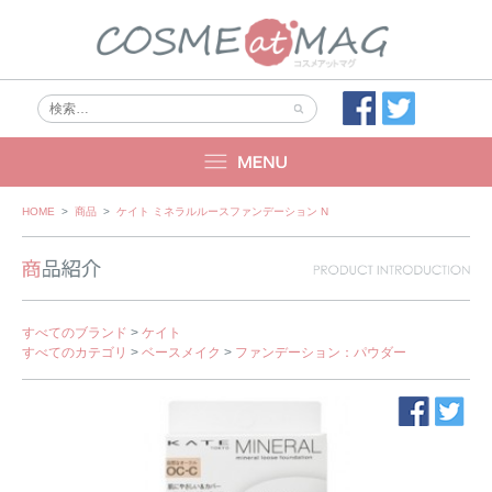
Skip
HOME
>
商品
>
ケイト ミネラルルースファンデーション N
to
content
すべてのブランド
>
ケイト
すべてのカテゴリ
>
ベースメイク
>
ファンデーション：パウダー