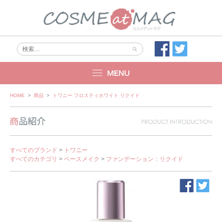
Skip
HOME
>
商品
>
トワニー フロスティホワイト リクイド
to
content
すべてのブランド
>
トワニー
すべてのカテゴリ
>
ベースメイク
>
ファンデーション：リクイド