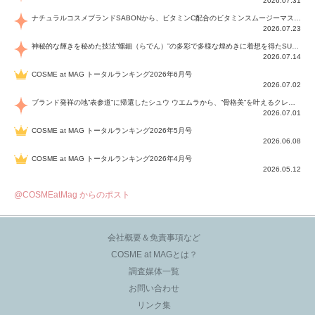
2026.07.31
ナチュラルコスメブランドSABONから、ビタミンC配合のビタミンスムージーマスク「ラディアンスマスク」と、ペパーミントにオーガニックハーブを凝縮したジェルの涼感トリートメント美容液「スカルプセラム リフレッシング」が登場！日々のデイリーケアで、過酷な猛暑で疲れた肌や頭皮をサポート、心地よくリフレッシュし、優しく肌を整えます。
2026.07.23
神秘的な輝きを秘めた技法“螺鈿（らでん）”の多彩で多様な煌めきに着想を得たSUQQUの2026 秋 カラーコレクションから登場するのは、艶然と輝くアイシャドウや偏光パールを配したフェイスカラー、繊細なパールの煌めくネイル、そしてそれらを際立てる“朧げな艶”を秘めた新リクイドリップ「ブラー リクイド リップ」。強さを秘めたまろやかな洗練の表情に。
2026.07.14
COSME at MAG トータルランキング2026年6月号
2026.07.02
ブランド発祥の地“表参道”に帰還したシュウ ウエムラから、“骨格美“を叶えるクレヨンタイプのフェイスカラー「スカルプト クレヨン」と、ブランド初のリノベーションで進化した名品アイブロウ「ハード フォーミュラ ハード 10」が登場！
2026.07.01
COSME at MAG トータルランキング2026年5月号
2026.06.08
COSME at MAG トータルランキング2026年4月号
2026.05.12
@COSMEatMag からのポスト
会社概要＆免責事項など
COSME at MAGとは？
調査媒体一覧
お問い合わせ
リンク集