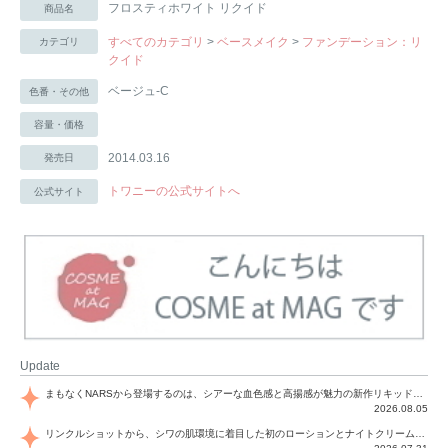
フロスティホワイト リクイド
商品名
すべてのカテゴリ
>
ベースメイク
>
ファンデーション：リ
カテゴリ
クイド
ベージュ-C
色番・その他
容量・価格
2014.03.16
発売日
トワニーの公式サイトへ
公式サイト
Update
まもなくNARSから登場するのは、シアーな血色感と高揚感が魅力の新作リキッドブラッシュ「インセイシャブル リキッドブラッシュ」と、ゴールデンアワーに染まる空にインスピレーションを得た「アフターグロー リップシャイン」の新色！夏をハックして！
2026.08.05
リンクルショットから、シワの肌環境に着目した初のローションとナイトクリームが登場！デイリーケアで、シワ特有の肌環境を改善し、シワが目立たない肌へと導きます。