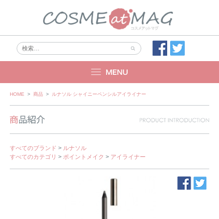
Skip
HOME
>
商品
>
ルナソル シャイニーペンシルアイライナー
to
content
すべてのブランド
>
ルナソル
すべてのカテゴリ
>
ポイントメイク
>
アイライナー