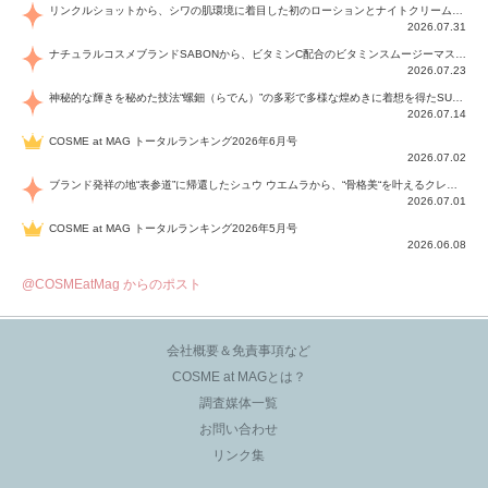
リンクルショットから、シワの肌環境に着目した初のローションとナイトクリームが登場！デイリーケアで、シワ特有の肌環境を改善し、シワが目立たない肌へと導きます。
2026.07.31
ナチュラルコスメブランドSABONから、ビタミンC配合のビタミンスムージーマスク「ラディアンスマスク」と、ペパーミントにオーガニックハーブを凝縮したジェルの涼感トリートメント美容液「スカルプセラム リフレッシング」が登場！日々のデイリーケアで、過酷な猛暑で疲れた肌や頭皮をサポート、心地よくリフレッシュし、優しく肌を整えます。
2026.07.23
神秘的な輝きを秘めた技法“螺鈿（らでん）”の多彩で多様な煌めきに着想を得たSUQQUの2026 秋 カラーコレクションから登場するのは、艶然と輝くアイシャドウや偏光パールを配したフェイスカラー、繊細なパールの煌めくネイル、そしてそれらを際立てる“朧げな艶”を秘めた新リクイドリップ「ブラー リクイド リップ」。強さを秘めたまろやかな洗練の表情に。
2026.07.14
COSME at MAG トータルランキング2026年6月号
2026.07.02
ブランド発祥の地“表参道”に帰還したシュウ ウエムラから、“骨格美“を叶えるクレヨンタイプのフェイスカラー「スカルプト クレヨン」と、ブランド初のリノベーションで進化した名品アイブロウ「ハード フォーミュラ ハード 10」が登場！
2026.07.01
COSME at MAG トータルランキング2026年5月号
2026.06.08
@COSMEatMag からのポスト
会社概要＆免責事項など
COSME at MAGとは？
調査媒体一覧
お問い合わせ
リンク集