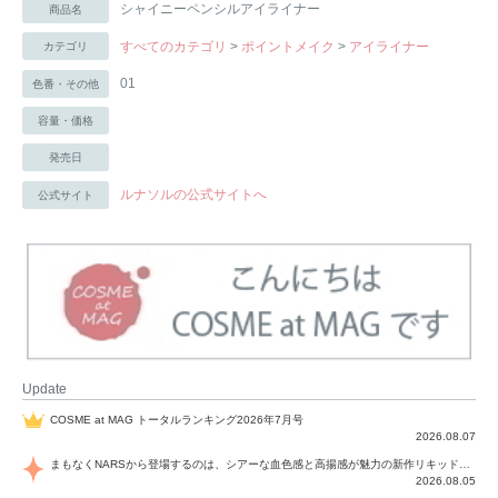
シャイニーペンシルアイライナー
商品名
すべてのカテゴリ
>
ポイントメイク
>
アイライナー
カテゴリ
01
色番・その他
容量・価格
発売日
ルナソルの公式サイトへ
公式サイト
Update
COSME at MAG トータルランキング2026年7月号
2026.08.07
まもなくNARSから登場するのは、シアーな血色感と高揚感が魅力の新作リキッドブラッシュ「インセイシャブル リキッドブラッシュ」と、ゴールデンアワーに染まる空にインスピレーションを得た「アフターグロー リップシャイン」の新色！夏をハックして！
2026.08.05