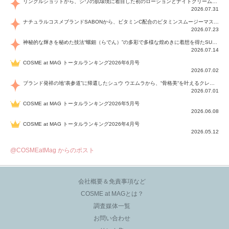
リンクルショットから、シワの肌環境に着目した初のローションとナイトクリームが登場！デイリーケアで、シワ特有の肌環境を改善し、シワが目立たない肌へと導きます。
2026.07.31
ナチュラルコスメブランドSABONから、ビタミンC配合のビタミンスムージーマスク「ラディアンスマスク」と、ペパーミントにオーガニックハーブを凝縮したジェルの涼感トリートメント美容液「スカルプセラム リフレッシング」が登場！日々のデイリーケアで、過酷な猛暑で疲れた肌や頭皮をサポート、心地よくリフレッシュし、優しく肌を整えます。
2026.07.23
神秘的な輝きを秘めた技法“螺鈿（らでん）”の多彩で多様な煌めきに着想を得たSUQQUの2026 秋 カラーコレクションから登場するのは、艶然と輝くアイシャドウや偏光パールを配したフェイスカラー、繊細なパールの煌めくネイル、そしてそれらを際立てる“朧げな艶”を秘めた新リクイドリップ「ブラー リクイド リップ」。強さを秘めたまろやかな洗練の表情に。
2026.07.14
COSME at MAG トータルランキング2026年6月号
2026.07.02
ブランド発祥の地“表参道”に帰還したシュウ ウエムラから、“骨格美“を叶えるクレヨンタイプのフェイスカラー「スカルプト クレヨン」と、ブランド初のリノベーションで進化した名品アイブロウ「ハード フォーミュラ ハード 10」が登場！
2026.07.01
COSME at MAG トータルランキング2026年5月号
2026.06.08
COSME at MAG トータルランキング2026年4月号
2026.05.12
@COSMEatMag からのポスト
会社概要＆免責事項など
COSME at MAGとは？
調査媒体一覧
お問い合わせ