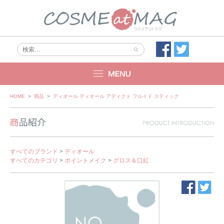
Skip
HOME
>
商品
>
ディオール ディオール アディクト フルイド スティック
to
content
すべてのブランド
>
ディオール
すべてのカテゴリ
>
ポイントメイク
>
グロス＆口紅