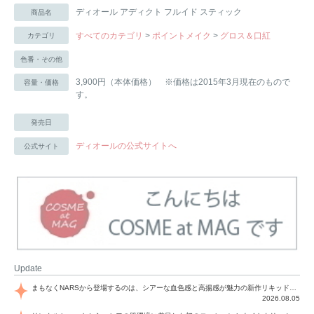
ディオール アディクト フルイド スティック
商品名
すべてのカテゴリ
>
ポイントメイク
>
グロス＆口紅
カテゴリ
色番・その他
3,900円（本体価格） ※価格は2015年3月現在のもので
容量・価格
す。
発売日
ディオールの公式サイトへ
公式サイト
Update
まもなくNARSから登場するのは、シアーな血色感と高揚感が魅力の新作リキッドブラッシュ「インセイシャブル リキッドブラッシュ」と、ゴールデンアワーに染まる空にインスピレーションを得た「アフターグロー リップシャイン」の新色！夏をハックして！
2026.08.05