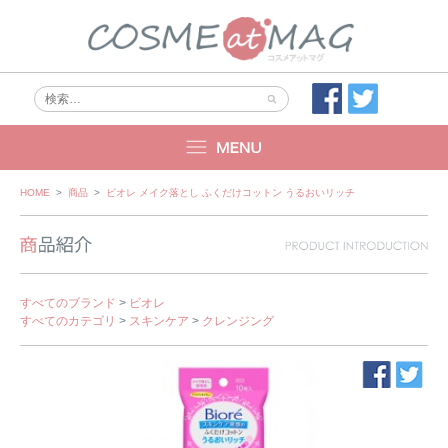
Skip
HOME
>
商品
>
ビオレ メイク落とし ふくだけコットン うるおいリッチ
to
content
すべてのブランド
>
ビオレ
すべてのカテゴリ
>
スキンケア
>
クレンジング