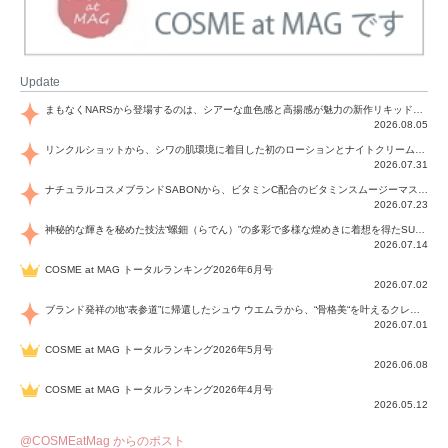
Update
まもなくNARSから登場するのは、シアーな血色感と高揚感が魅力の新作リキッドブラッシュ「インセイシャブル リキッドブラッシュ」と、ゴールデンアワーに染まる空にインスピレーションを得た「アフターグロー リップシャイン」の新色！夏をハックして！
2026.08.05
リンクルショットから、シワの肌環境に着目した初のローションとナイトクリームが登場！デイリーケアで、シワ特有の肌環境を改善し、シワが目立たない肌へと導きます。
2026.07.31
ナチュラルコスメブランドSABONから、ビタミンC配合のビタミンスムージーマスク「ラディアンスマスク」と、ペパーミントにオーガニックハーブを凝縮したジェルの涼感トリートメント美容液「スカルプセラム リフレッシング」が登場！日々のデイリーケアで、過酷な猛暑で疲れた肌や頭皮をサポート、心地よくリフレッシュし、優しく肌を整えます。
2026.07.23
神秘的な輝きを秘めた技法“螺鈿（らでん）”の多彩で多様な煌めきに着想を得たSUQQUの2026 秋 カラーコレクションから登場するのは、艶然と輝くアイシャドウや偏光パールを配したフェイスカラー、繊細なパールの煌めくネイル、そしてそれらを際立てる“朧げな艶”を秘めた新リクイドリップ「ブラー リクイド リップ」。強さを秘めたまろやかな洗練の表情に。
2026.07.14
COSME at MAG トータルランキング2026年6月号
2026.07.02
ブランド発祥の地“表参道”に帰還したシュウ ウエムラから、“骨格美“を叶えるクレヨンタイプのフェイスカラー「スカルプト クレヨン」と、ブランド初のリノベーションで進化した名品アイブロウ「ハード フォーミュラ ハード 10」が登場！
2026.07.01
COSME at MAG トータルランキング2026年5月号
2026.06.08
COSME at MAG トータルランキング2026年4月号
2026.05.12
@COSMEatMag からのポスト