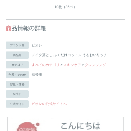
10枚（35ml）
ビオレ
ブランド名
メイク落とし ふくだけコットン うるおいリッチ
商品名
すべてのカテゴリ
>
スキンケア
>
クレンジング
カテゴリ
携帯用
色番・その他
容量・価格
発売日
ビオレの公式サイトへ
公式サイト