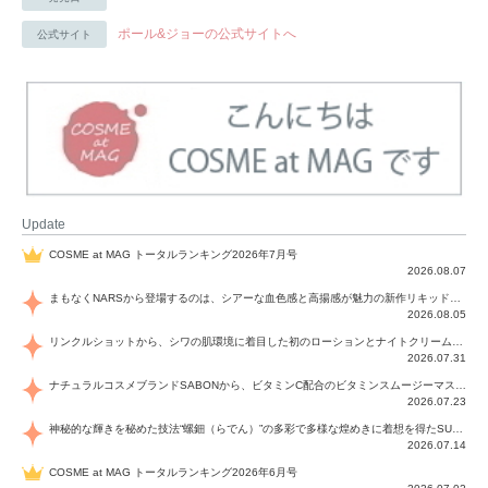
ポール&ジョーの公式サイトへ
公式サイト
Update
COSME at MAG トータルランキング2026年7月号
2026.08.07
まもなくNARSから登場するのは、シアーな血色感と高揚感が魅力の新作リキッドブラッシュ「インセイシャブル リキッドブラッシュ」と、ゴールデンアワーに染まる空にインスピレーションを得た「アフターグロー リップシャイン」の新色！夏をハックして！
2026.08.05
リンクルショットから、シワの肌環境に着目した初のローションとナイトクリームが登場！デイリーケアで、シワ特有の肌環境を改善し、シワが目立たない肌へと導きます。
2026.07.31
ナチュラルコスメブランドSABONから、ビタミンC配合のビタミンスムージーマスク「ラディアンスマスク」と、ペパーミントにオーガニックハーブを凝縮したジェルの涼感トリートメント美容液「スカルプセラム リフレッシング」が登場！日々のデイリーケアで、過酷な猛暑で疲れた肌や頭皮をサポート、心地よくリフレッシュし、優しく肌を整えます。
2026.07.23
神秘的な輝きを秘めた技法“螺鈿（らでん）”の多彩で多様な煌めきに着想を得たSUQQUの2026 秋 カラーコレクションから登場するのは、艶然と輝くアイシャドウや偏光パールを配したフェイスカラー、繊細なパールの煌めくネイル、そしてそれらを際立てる“朧げな艶”を秘めた新リクイドリップ「ブラー リクイド リップ」。強さを秘めたまろやかな洗練の表情に。
2026.07.14
COSME at MAG トータルランキング2026年6月号