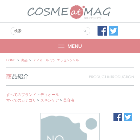
Skip
HOME
>
商品
>
ディオール ワン エッセンシャル
to
content
すべてのブランド
>
ディオール
すべてのカテゴリ
>
スキンケア
>
美容液