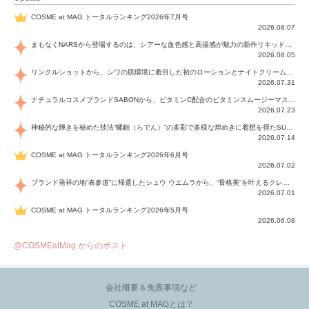
COSME at MAG トータルランキング2026年7月号
2026.08.07
まもなくNARSから登場するのは、シアーな血色感と高揚感が魅力の新作リキッドブラッシュ「インセイシャブル リキッドブラッシュ」と、ゴールデンアワーに染まる空にインスピレーションを得た「アフターグロー リップシャイン」の新色！夏をハックして！
2026.08.05
リンクルショットから、シワの肌環境に着目した初のローションとナイトクリームが登場！デイリーケアで、シワ特有の肌環境を改善し、シワが目立たない肌へと導きます。
2026.07.31
ナチュラルコスメブランドSABONから、ビタミンC配合のビタミンスムージーマスク「ラディアンスマスク」と、ペパーミントにオーガニックハーブを凝縮したジェルの涼感トリートメント美容液「スカルプセラム リフレッシング」が登場！日々のデイリーケアで、過酷な猛暑で疲れた肌や頭皮をサポート、心地よくリフレッシュし、優しく肌を整えます。
2026.07.23
神秘的な輝きを秘めた技法“螺鈿（らでん）”の多彩で多様な煌めきに着想を得たSUQQUの2026 秋 カラーコレクションから登場するのは、艶然と輝くアイシャドウや偏光パールを配したフェイスカラー、繊細なパールの煌めくネイル、そしてそれらを際立てる“朧げな艶”を秘めた新リクイドリップ「ブラー リクイド リップ」。強さを秘めたまろやかな洗練の表情に。
2026.07.14
COSME at MAG トータルランキング2026年6月号
2026.07.02
ブランド発祥の地“表参道”に帰還したシュウ ウエムラから、“骨格美“を叶えるクレヨンタイプのフェイスカラー「スカルプト クレヨン」と、ブランド初のリノベーションで進化した名品アイブロウ「ハード フォーミュラ ハード 10」が登場！
2026.07.01
COSME at MAG トータルランキング2026年5月号
2026.06.08
@COSMEatMag からのポスト
会社概要＆免責事項など
COSME at MAGとは？