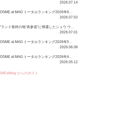
2026.07.14
COSME at MAG トータルランキング2026年6月号
2026.07.02
ブランド発祥の地“表参道”に帰還したシュウ ウエムラから、“骨格美“を叶えるクレヨンタイプのフェイスカラー「スカルプト クレヨン」と、ブランド初のリノベーションで進化した名品アイブロウ「ハード フォーミュラ ハード 10」が登場！
2026.07.01
COSME at MAG トータルランキング2026年5月号
2026.06.08
COSME at MAG トータルランキング2026年4月号
2026.05.12
SMEatMag からのポスト