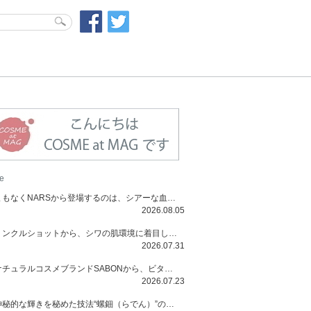
e
まもなくNARSから登場するのは、シアーな血色感と高揚感が魅力の新作リキッドブラッシュ「インセイシャブル リキッドブラッシュ」と、ゴールデンアワーに染まる空にインスピレーションを得た「アフターグロー リップシャイン」の新色！夏をハックして！
2026.08.05
リンクルショットから、シワの肌環境に着目した初のローションとナイトクリームが登場！デイリーケアで、シワ特有の肌環境を改善し、シワが目立たない肌へと導きます。
2026.07.31
ナチュラルコスメブランドSABONから、ビタミンC配合のビタミンスムージーマスク「ラディアンスマスク」と、ペパーミントにオーガニックハーブを凝縮したジェルの涼感トリートメント美容液「スカルプセラム リフレッシング」が登場！日々のデイリーケアで、過酷な猛暑で疲れた肌や頭皮をサポート、心地よくリフレッシュし、優しく肌を整えます。
2026.07.23
神秘的な輝きを秘めた技法“螺鈿（らでん）”の多彩で多様な煌めきに着想を得たSUQQUの2026 秋 カラーコレクションから登場するのは、艶然と輝くアイシャドウや偏光パールを配したフェイスカラー、繊細なパールの煌めくネイル、そしてそれらを際立てる“朧げな艶”を秘めた新リクイドリップ「ブラー リクイド リップ」。強さを秘めたまろやかな洗練の表情に。