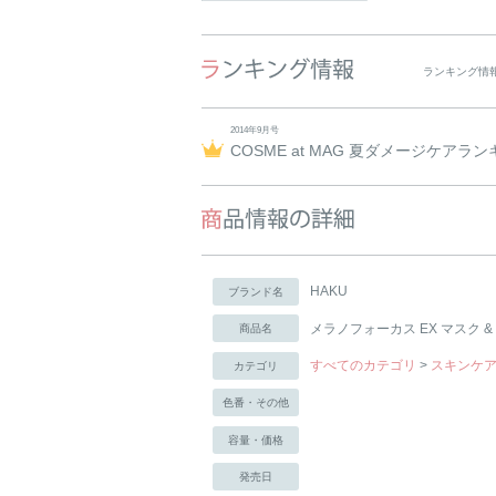
ランキング情
2014年9月号
COSME at MAG 夏ダメージケアラ
HAKU
ブランド名
メラノフォーカス EX マスク &
商品名
すべてのカテゴリ
>
スキンケ
カテゴリ
色番・その他
容量・価格
発売日