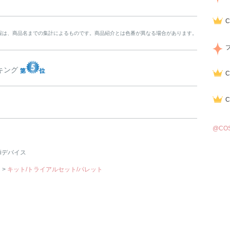
報は、商品名までの集計によるものです。商品紹介とは色番が異なる場合があります。
ンキング
@CO
 iデバイス
ア
>
キット/トライアルセット/パレット