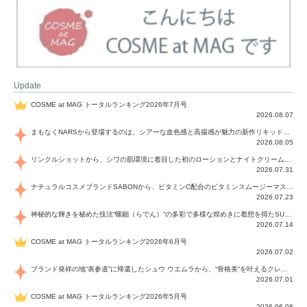
Update
COSME at MAG トータルランキング2026年7月号
2026.08.07
まもなくNARSから登場するのは、シアーな血色感と高揚感が魅力の新作リキッドブラッシュ「インセイシャブル リキッドブラッシュ」と、ゴールデンアワーに染まる空にインスピレーションを得た「アフターグロー リップシャイン」の新色！夏をハックして！
2026.08.05
リンクルショットから、シワの肌環境に着目した初のローションとナイトクリームが登場！デイリーケアで、シワ特有の肌環境を改善し、シワが目立たない肌へと導きます。
2026.07.31
ナチュラルコスメブランドSABONから、ビタミンC配合のビタミンスムージーマスク「ラディアンスマスク」と、ペパーミントにオーガニックハーブを凝縮したジェルの涼感トリートメント美容液「スカルプセラム リフレッシング」が登場！日々のデイリーケアで、過酷な猛暑で疲れた肌や頭皮をサポート、心地よくリフレッシュし、優しく肌を整えます。
2026.07.23
神秘的な輝きを秘めた技法“螺鈿（らでん）”の多彩で多様な煌めきに着想を得たSUQQUの2026 秋 カラーコレクションから登場するのは、艶然と輝くアイシャドウや偏光パールを配したフェイスカラー、繊細なパールの煌めくネイル、そしてそれらを際立てる“朧げな艶”を秘めた新リクイドリップ「ブラー リクイド リップ」。強さを秘めたまろやかな洗練の表情に。
2026.07.14
COSME at MAG トータルランキング2026年6月号
2026.07.02
ブランド発祥の地“表参道”に帰還したシュウ ウエムラから、“骨格美“を叶えるクレヨンタイプのフェイスカラー「スカルプト クレヨン」と、ブランド初のリノベーションで進化した名品アイブロウ「ハード フォーミュラ ハード 10」が登場！
2026.07.01
COSME at MAG トータルランキング2026年5月号
2026.06.08