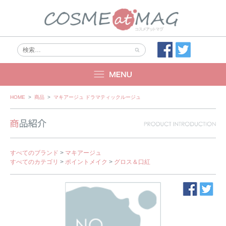
Skip
HOME
>
商品
>
マキアージュ ドラマティックルージュ
to
content
すべてのブランド
>
マキアージュ
すべてのカテゴリ
>
ポイントメイク
>
グロス＆口紅