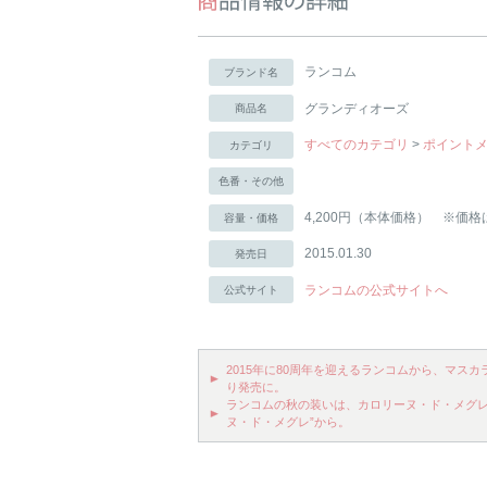
ランコム
ブランド名
グランディオーズ
商品名
すべてのカテゴリ
>
ポイント
カテゴリ
色番・その他
4,200円（本体価格） ※価格
容量・価格
2015.01.30
発売日
ランコムの公式サイトへ
公式サイト
2015年に80周年を迎えるランコムから、マス
り発売に。
ランコムの秋の装いは、カロリーヌ・ド・メグレと
ヌ・ド・メグレ”から。