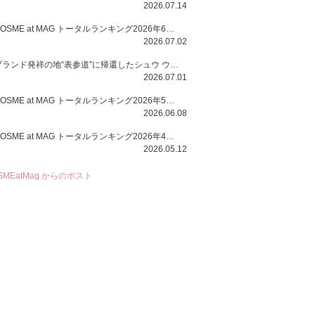
2026.07.14
COSME at MAG トータルランキング2026年6月号
2026.07.02
ブランド発祥の地“表参道”に帰還したシュウ ウエムラから、“骨格美“を叶えるクレヨンタイプのフェイスカラー「スカルプト クレヨン」と、ブランド初のリノベーションで進化した名品アイブロウ「ハード フォーミュラ ハード 10」が登場！
2026.07.01
COSME at MAG トータルランキング2026年5月号
2026.06.08
COSME at MAG トータルランキング2026年4月号
2026.05.12
SMEatMag からのポスト