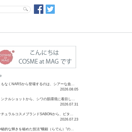
e
まもなくNARSから登場するのは、シアーな血色感と高揚感が魅力の新作リキッドブラッシュ「インセイシャブル リキッドブラッシュ」と、ゴールデンアワーに染まる空にインスピレーションを得た「アフターグロー リップシャイン」の新色！夏をハックして！
2026.08.05
リンクルショットから、シワの肌環境に着目した初のローションとナイトクリームが登場！デイリーケアで、シワ特有の肌環境を改善し、シワが目立たない肌へと導きます。
2026.07.31
ナチュラルコスメブランドSABONから、ビタミンC配合のビタミンスムージーマスク「ラディアンスマスク」と、ペパーミントにオーガニックハーブを凝縮したジェルの涼感トリートメント美容液「スカルプセラム リフレッシング」が登場！日々のデイリーケアで、過酷な猛暑で疲れた肌や頭皮をサポート、心地よくリフレッシュし、優しく肌を整えます。
2026.07.23
神秘的な輝きを秘めた技法“螺鈿（らでん）”の多彩で多様な煌めきに着想を得たSUQQUの2026 秋 カラーコレクションから登場するのは、艶然と輝くアイシャドウや偏光パールを配したフェイスカラー、繊細なパールの煌めくネイル、そしてそれらを際立てる“朧げな艶”を秘めた新リクイドリップ「ブラー リクイド リップ」。強さを秘めたまろやかな洗練の表情に。