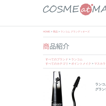
Skip
HOME
>
商品
>
ランコム グランディオーズ
to
content
すべてのブランド
>
ランコム
すべてのカテゴリ
>
ポイントメイク
>
マスカラ
ランコ
グラン