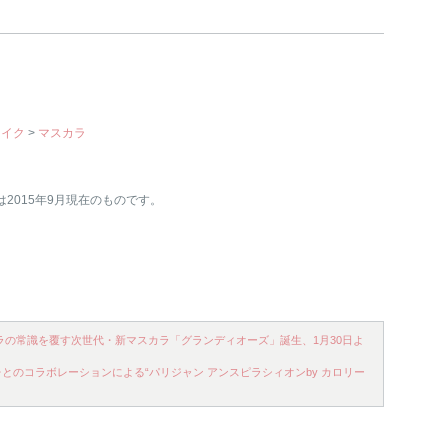
メイク
>
マスカラ
は2015年9月現在のものです。
カラの常識を覆す次世代・新マスカラ「グランディオーズ」誕生、1月30日よ
のコラボレーションによる“パリジャン アンスピラシィオンby カロリー