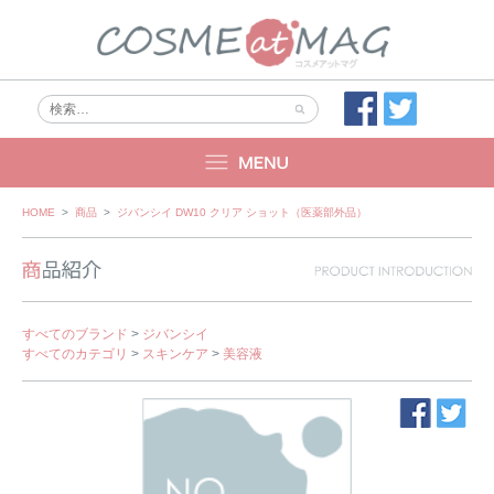
Skip
HOME
>
商品
>
ジバンシイ DW10 クリア ショット（医薬部外品）
to
content
すべてのブランド
>
ジバンシイ
すべてのカテゴリ
>
スキンケア
>
美容液