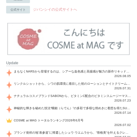
ジバンシイの公式サイトへ
公式サイト
Update
まもなくNARSから登場するのは、シアーな血色感と高揚感が魅力の新作リキッドブラッシュ「インセイシャブル リキッドブラッシュ」と、ゴールデンアワーに染まる空にインスピレーションを得た「アフターグロー リップシャイン」の新色！夏をハックして！
2026.08.05
リンクルショットから、シワの肌環境に着目した初のローションとナイトクリームが登場！デイリーケアで、シワ特有の肌環境を改善し、シワが目立たない肌へと導きます。
2026.07.31
ナチュラルコスメブランドSABONから、ビタミンC配合のビタミンスムージーマスク「ラディアンスマスク」と、ペパーミントにオーガニックハーブを凝縮したジェルの涼感トリートメント美容液「スカルプセラム リフレッシング」が登場！日々のデイリーケアで、過酷な猛暑で疲れた肌や頭皮をサポート、心地よくリフレッシュし、優しく肌を整えます。
2026.07.23
神秘的な輝きを秘めた技法“螺鈿（らでん）”の多彩で多様な煌めきに着想を得たSUQQUの2026 秋 カラーコレクションから登場するのは、艶然と輝くアイシャドウや偏光パールを配したフェイスカラー、繊細なパールの煌めくネイル、そしてそれらを際立てる“朧げな艶”を秘めた新リクイドリップ「ブラー リクイド リップ」。強さを秘めたまろやかな洗練の表情に。
2026.07.14
COSME at MAG トータルランキング2026年6月号
2026.07.02
ブランド発祥の地“表参道”に帰還したシュウ ウエムラから、“骨格美“を叶えるクレヨンタイプのフェイスカラー「スカルプト クレヨン」と、ブランド初のリノベーションで進化した名品アイブロウ「ハード フォーミュラ ハード 10」が登場！