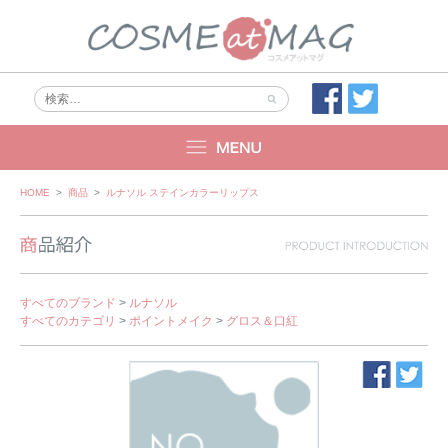
Skip
HOME
>
商品
>
ルナソル ステインカラーリップス
to
content
すべてのブランド
>
ルナソル
すべてのカテゴリ
>
ポイントメイク
>
グロス＆口紅