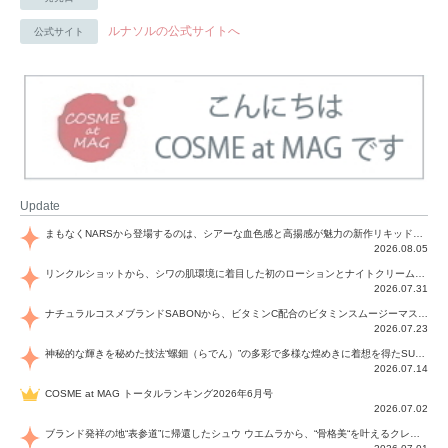
ルナソルの公式サイトへ
公式サイト
Update
まもなくNARSから登場するのは、シアーな血色感と高揚感が魅力の新作リキッドブラッシュ「インセイシャブル リキッドブラッシュ」と、ゴールデンアワーに染まる空にインスピレーションを得た「アフターグロー リップシャイン」の新色！夏をハックして！
2026.08.05
リンクルショットから、シワの肌環境に着目した初のローションとナイトクリームが登場！デイリーケアで、シワ特有の肌環境を改善し、シワが目立たない肌へと導きます。
2026.07.31
ナチュラルコスメブランドSABONから、ビタミンC配合のビタミンスムージーマスク「ラディアンスマスク」と、ペパーミントにオーガニックハーブを凝縮したジェルの涼感トリートメント美容液「スカルプセラム リフレッシング」が登場！日々のデイリーケアで、過酷な猛暑で疲れた肌や頭皮をサポート、心地よくリフレッシュし、優しく肌を整えます。
2026.07.23
神秘的な輝きを秘めた技法“螺鈿（らでん）”の多彩で多様な煌めきに着想を得たSUQQUの2026 秋 カラーコレクションから登場するのは、艶然と輝くアイシャドウや偏光パールを配したフェイスカラー、繊細なパールの煌めくネイル、そしてそれらを際立てる“朧げな艶”を秘めた新リクイドリップ「ブラー リクイド リップ」。強さを秘めたまろやかな洗練の表情に。
2026.07.14
COSME at MAG トータルランキング2026年6月号
2026.07.02
ブランド発祥の地“表参道”に帰還したシュウ ウエムラから、“骨格美“を叶えるクレヨンタイプのフェイスカラー「スカルプト クレヨン」と、ブランド初のリノベーションで進化した名品アイブロウ「ハード フォーミュラ ハード 10」が登場！