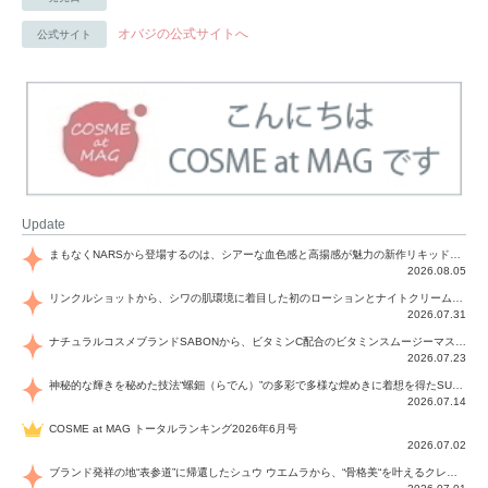
オバジの公式サイトへ
公式サイト
Update
まもなくNARSから登場するのは、シアーな血色感と高揚感が魅力の新作リキッドブラッシュ「インセイシャブル リキッドブラッシュ」と、ゴールデンアワーに染まる空にインスピレーションを得た「アフターグロー リップシャイン」の新色！夏をハックして！
2026.08.05
リンクルショットから、シワの肌環境に着目した初のローションとナイトクリームが登場！デイリーケアで、シワ特有の肌環境を改善し、シワが目立たない肌へと導きます。
2026.07.31
ナチュラルコスメブランドSABONから、ビタミンC配合のビタミンスムージーマスク「ラディアンスマスク」と、ペパーミントにオーガニックハーブを凝縮したジェルの涼感トリートメント美容液「スカルプセラム リフレッシング」が登場！日々のデイリーケアで、過酷な猛暑で疲れた肌や頭皮をサポート、心地よくリフレッシュし、優しく肌を整えます。
2026.07.23
神秘的な輝きを秘めた技法“螺鈿（らでん）”の多彩で多様な煌めきに着想を得たSUQQUの2026 秋 カラーコレクションから登場するのは、艶然と輝くアイシャドウや偏光パールを配したフェイスカラー、繊細なパールの煌めくネイル、そしてそれらを際立てる“朧げな艶”を秘めた新リクイドリップ「ブラー リクイド リップ」。強さを秘めたまろやかな洗練の表情に。
2026.07.14
COSME at MAG トータルランキング2026年6月号
2026.07.02
ブランド発祥の地“表参道”に帰還したシュウ ウエムラから、“骨格美“を叶えるクレヨンタイプのフェイスカラー「スカルプト クレヨン」と、ブランド初のリノベーションで進化した名品アイブロウ「ハード フォーミュラ ハード 10」が登場！