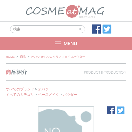
Skip
HOME
>
商品
>
オバジ オバジC クリアフェイスパウダー
to
content
すべてのブランド
>
オバジ
すべてのカテゴリ
>
ベースメイク
>
パウダー