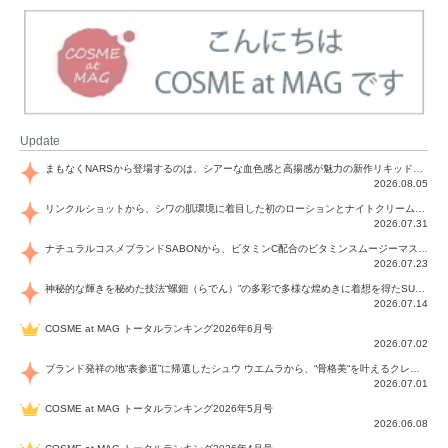
Update
まもなくNARSから登場するのは、シアーな血色感と高揚感が魅力の新作リキッドブラッシュ「インセイシャブル リキッドブラッシュ」と、ゴールデンアワーに染まる空にインスピレーションを得た「アフターグロー リップシャイン」の新色！夏をハックして！
2026.08.05
リンクルショットから、シワの肌環境に着目した初のローションとナイトクリームが登場！デイリーケアで、シワ特有の肌環境を改善し、シワが目立たない肌へと導きます。
2026.07.31
ナチュラルコスメブランドSABONから、ビタミンC配合のビタミンスムージーマスク「ラディアンスマスク」と、ペパーミントにオーガニックハーブを凝縮したジェルの涼感トリートメント美容液「スカルプセラム リフレッシング」が登場！日々のデイリーケアで、過酷な猛暑で疲れた肌や頭皮をサポート、心地よくリフレッシュし、優しく肌を整えます。
2026.07.23
神秘的な輝きを秘めた技法“螺鈿（らでん）”の多彩で多様な煌めきに着想を得たSUQQUの2026 秋 カラーコレクションから登場するのは、艶然と輝くアイシャドウや偏光パールを配したフェイスカラー、繊細なパールの煌めくネイル、そしてそれらを際立てる“朧げな艶”を秘めた新リクイドリップ「ブラー リクイド リップ」。強さを秘めたまろやかな洗練の表情に。
2026.07.14
COSME at MAG トータルランキング2026年6月号
2026.07.02
ブランド発祥の地“表参道”に帰還したシュウ ウエムラから、“骨格美“を叶えるクレヨンタイプのフェイスカラー「スカルプト クレヨン」と、ブランド初のリノベーションで進化した名品アイブロウ「ハード フォーミュラ ハード 10」が登場！
2026.07.01
COSME at MAG トータルランキング2026年5月号
2026.06.08