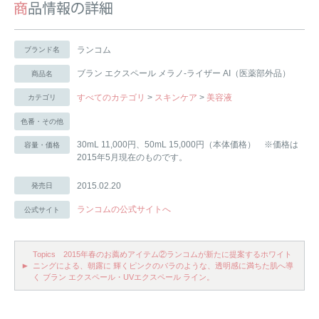
ランコム
ブランド名
ブラン エクスペール メラノ-ライザー AI（医薬部外品）
商品名
すべてのカテゴリ
>
スキンケア
>
美容液
カテゴリ
色番・その他
30mL 11,000円、50mL 15,000円（本体価格） ※価格は
容量・価格
2015年5月現在のものです。
2015.02.20
発売日
ランコムの公式サイトへ
公式サイト
Topics 2015年春のお薦めアイテム②ランコムが新たに提案するホワイト
ニングによる、朝露に 輝くピンクのバラのような、透明感に満ちた肌へ導
く ブラン エクスペール・UVエクスペール ライン。