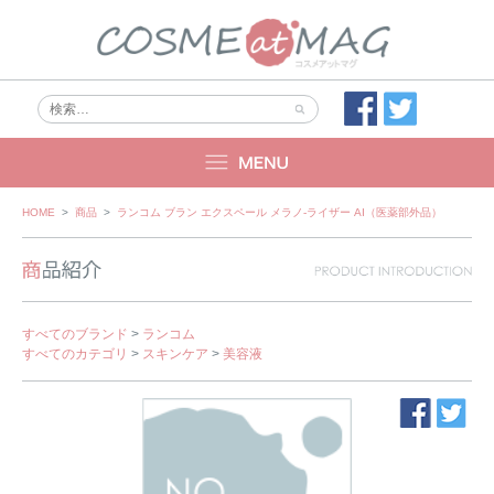
Skip
HOME
>
商品
>
ランコム ブラン エクスペール メラノ-ライザー AI（医薬部外品）
to
content
すべてのブランド
>
ランコム
すべてのカテゴリ
>
スキンケア
>
美容液