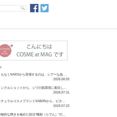
e
まもなくNARSから登場するのは、シアーな血色感と高揚感が魅力の新作リキッドブラッシュ「インセイシャブル リキッドブラッシュ」と、ゴールデンアワーに染まる空にインスピレーションを得た「アフターグロー リップシャイン」の新色！夏をハックして！
2026.08.05
リンクルショットから、シワの肌環境に着目した初のローションとナイトクリームが登場！デイリーケアで、シワ特有の肌環境を改善し、シワが目立たない肌へと導きます。
2026.07.31
ナチュラルコスメブランドSABONから、ビタミンC配合のビタミンスムージーマスク「ラディアンスマスク」と、ペパーミントにオーガニックハーブを凝縮したジェルの涼感トリートメント美容液「スカルプセラム リフレッシング」が登場！日々のデイリーケアで、過酷な猛暑で疲れた肌や頭皮をサポート、心地よくリフレッシュし、優しく肌を整えます。
2026.07.23
神秘的な輝きを秘めた技法“螺鈿（らでん）”の多彩で多様な煌めきに着想を得たSUQQUの2026 秋 カラーコレクションから登場するのは、艶然と輝くアイシャドウや偏光パールを配したフェイスカラー、繊細なパールの煌めくネイル、そしてそれらを際立てる“朧げな艶”を秘めた新リクイドリップ「ブラー リクイド リップ」。強さを秘めたまろやかな洗練の表情に。