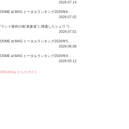
2026.07.14
COSME at MAG トータルランキング2026年6月号
2026.07.02
ブランド発祥の地“表参道”に帰還したシュウ ウエムラから、“骨格美“を叶えるクレヨンタイプのフェイスカラー「スカルプト クレヨン」と、ブランド初のリノベーションで進化した名品アイブロウ「ハード フォーミュラ ハード 10」が登場！
2026.07.01
COSME at MAG トータルランキング2026年5月号
2026.06.08
COSME at MAG トータルランキング2026年4月号
2026.05.12
SMEatMag からのポスト