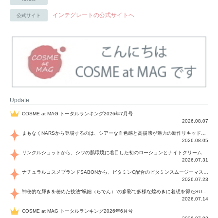
インテグレートの公式サイトへ
公式サイト
Update
COSME at MAG トータルランキング2026年7月号
2026.08.07
まもなくNARSから登場するのは、シアーな血色感と高揚感が魅力の新作リキッドブラッシュ「インセイシャブル リキッドブラッシュ」と、ゴールデンアワーに染まる空にインスピレーションを得た「アフターグロー リップシャイン」の新色！夏をハックして！
2026.08.05
リンクルショットから、シワの肌環境に着目した初のローションとナイトクリームが登場！デイリーケアで、シワ特有の肌環境を改善し、シワが目立たない肌へと導きます。
2026.07.31
ナチュラルコスメブランドSABONから、ビタミンC配合のビタミンスムージーマスク「ラディアンスマスク」と、ペパーミントにオーガニックハーブを凝縮したジェルの涼感トリートメント美容液「スカルプセラム リフレッシング」が登場！日々のデイリーケアで、過酷な猛暑で疲れた肌や頭皮をサポート、心地よくリフレッシュし、優しく肌を整えます。
2026.07.23
神秘的な輝きを秘めた技法“螺鈿（らでん）”の多彩で多様な煌めきに着想を得たSUQQUの2026 秋 カラーコレクションから登場するのは、艶然と輝くアイシャドウや偏光パールを配したフェイスカラー、繊細なパールの煌めくネイル、そしてそれらを際立てる“朧げな艶”を秘めた新リクイドリップ「ブラー リクイド リップ」。強さを秘めたまろやかな洗練の表情に。
2026.07.14
COSME at MAG トータルランキング2026年6月号